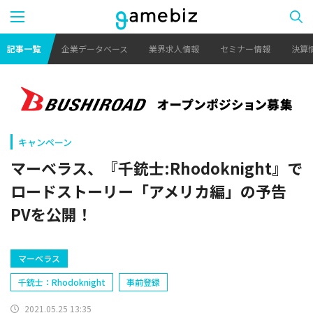
記事一覧
企業データベース
業界求人情報
セミナー情報
決算
キャンペーン
マーベラス、『千銃士:Rhodoknight』で
ロードストーリー「アメリカ編」の予告
PVを公開！
マーベラス
千銃士：Rhodoknight
事前登録
2021.05.25 13:35