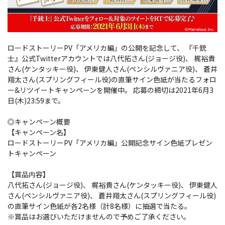
ロードストーリーPV「アメリカ編」の公開を記念して、 『千銃
士』公式Twitterアカウントでは八代拓さん(ジョージ役)、 梶裕貴
さん(ケンタッキー役)、 伊東健人さん(ペンシルヴァニア役)、 蒼井
翔太さん(スプリングフィール役)の直筆サイン色紙が当たるフォロ
ー&リツイートキャンペーンを開催中。 応募の締切は2021年6月3
日(木)23:59まで。
◎キャンペーン概要
【キャンペーン名】
ロードストーリーPV「アメリカ編」公開記念サイン色紙プレゼン
トキャンペーン
【賞品内容】
八代拓さん(ジョージ役)、 梶裕貴さん(ケンタッキー役)、 伊東健人
さん(ペンシルヴァニア役)、 蒼井翔太さん(スプリングフィール役)
の直筆サイン色紙が各2名様（計8名様）に抽選で当たる。
※賞品はお選びいただけませんので予めご了承ください。