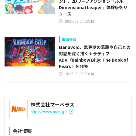
ン」、2Dワープアクション『ルル
Dimensional Leaper』体験版をリ
リース
2026.08.07 23:43
事前登録
Manavoid、思春期の葛藤や自己との
対話を深く描くナラティブ
ADV『Rainbow Billy: The Book of
Fears』を発表
2026.08.07 23:34
株式会社マーベラス
https://www.marv.jp/
会社情報