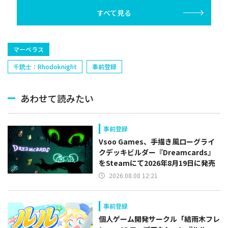
すべて見る
マーベラス
千銃士：Rhodoknight
事前登録
あわせて読みたい
事前登録
Vsoo Games、手描き風ローグライ
クデッキビルダー『Dreamcards』
をSteamにて2026年8月19日に発売
2026.08.08 12:21
事前登録
個人ゲーム開発サークル「結雨木フレ