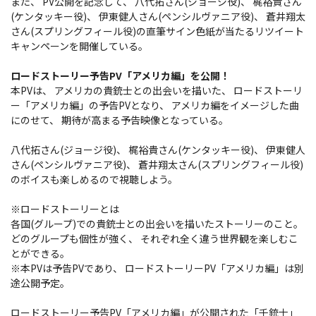
また、 PV公開を記念して、 八代拓さん(ジョージ役)、 梶裕貴さん
(ケンタッキー役)、 伊東健人さん(ペンシルヴァニア役)、 蒼井翔太
さん(スプリングフィール役)の直筆サイン色紙が当たるリツイート
キャンペーンを開催している。
ロードストーリー予告PV「アメリカ編」を公開！
本PVは、 アメリカの貴銃士との出会いを描いた、 ロードストーリ
ー「アメリカ編」の予告PVとなり、 アメリカ編をイメージした曲
にのせて、 期待が高まる予告映像となっている。
八代拓さん(ジョージ役)、 梶裕貴さん(ケンタッキー役)、 伊東健人
さん(ペンシルヴァニア役)、 蒼井翔太さん(スプリングフィール役)
のボイスも楽しめるので視聴しよう。
※ロードストーリーとは
各国(グループ)での貴銃士との出会いを描いたストーリーのこと。
どのグループも個性が強く、 それぞれ全く違う世界観を楽しむこ
とができる。
※本PVは予告PVであり、 ロードストーリーPV「アメリカ編」は別
途公開予定。
ロードストーリー予告PV「アメリカ編」が公開された「千銃士」