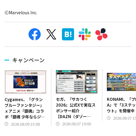
ⒸMarvelous Inc.
キャンペーン
セガ、『サカつく
KONAMI、『
Cygames、『グラン
2026』公式Xで実在ス
A』で「3ステ
ブルーファンタジー』
ポンサー紹介
ウト」を開催中
ｘアニメ『銀魂』コラ
【DAZN（ダゾー
ボ「銀魂 少年ならジャ
2026.08.07 1
ン）】篇をポスト
ンプの裏表紙までちゃ
2026.08.07 19:00
2026.08.09 15:08
んと楽しめ」を復刻開
催