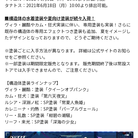
タナトス：2021年6月18日（月）10:00より排出可能。
■構造体の水着塗装や夏向け塗装が続々入荷！
ヴィラ・麗酷やカム・狂犬実装に伴い、 専用塗装も実装！さらに
既存の構造体の専用エフェクトつき塗装も追加、 夏をイメージし
たデザインとなっておりますので、 どうぞご期待ください。
※塗装ごとに入手方法が異なります。 詳細は公式サイトのお知ら
せをご参照ください。
※一部塗装は期間限定販売となります。 販売期間終了後は常設ス
トアでは入手できませんので、 ご注意ください。
【構造体塗装ラインナップ】
ヴィラ・麗酷：塗装「クイーンオブパンク」
カム・狂犬：塗装「第六天夜叉」
ルシア・深淵ノ紅：SP塗装「常夏人魚姫」
カレニーナ・灼熱：SP塗装「パープルヴェール」
リー・乱数：SP塗装「紺碧の潮騒」
リーフ・来光：SP塗装「深海の少女」