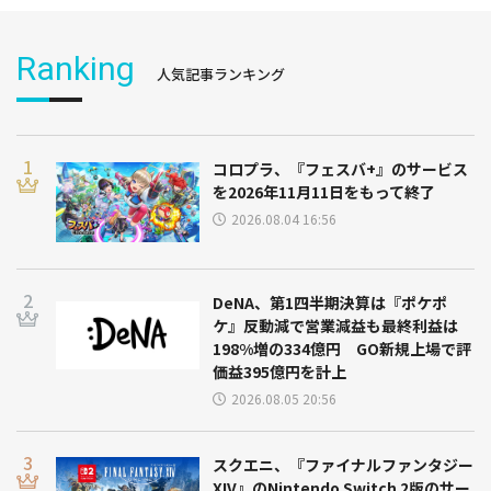
Ranking
人気記事ランキング
コロプラ、『フェスバ+』のサービス
を2026年11月11日をもって終了
2026.08.04 16:56
DeNA、第1四半期決算は『ポケポ
ケ』反動減で営業減益も最終利益は
198%増の334億円 GO新規上場で評
価益395億円を計上
2026.08.05 20:56
スクエニ、『ファイナルファンタジー
XIV』のNintendo Switch 2版のサー