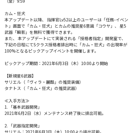
（金）9:59
カム・狂犬
本アップデート以降、 指揮官Lv52以上のユーザーは「任務-イベン
ト」画面で「カム・狂犬」とカムの推奨星6意識「コウヤ」、 星5
武器「瞬影」を無料で獲得できます。
また、 本アップデートにて実装される「授格者指定」開発室で、
下記の日程にてSクラス授格者排出時に「カム・狂犬」の出現率が
100%となるピックアップイベントを開催します。
ピックアップ期間：2021年6月3日（木）10:00より開始
【新規星6武器】
サリエル（「ヴィラ・麗酷」の推奨装備）
タナトス（「カム・狂犬」の推奨武器）
≪入手方法≫
1. 「基本武器開発」
2021年6月2日（水）メンテナンス終了後に排出可能。
2. 「武器指定開発」
サリエル：2021年6月3日（木）10:00より排出可能。