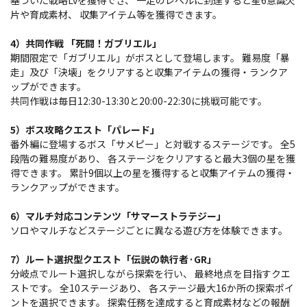
基づいた戦略Lvを獲得でき、 一定のレベルに到達すると星6意識欠
片や育成素材、 収集アイテム等を獲得できます。
4）共同作戦 「死闘！ガブリエル」
期間限定で「ガブリエル」がボスとして登場します。 難易度「暴
走」及び「決壊」をクリアすると収集アイテムの獲得・ランクア
ップができます。
共同作戦は毎日12:30-13:30と20:00-22:30に挑戦可能です。
5）ボス攻略クエスト「パレード」
番外編に登場するボス「サメピー」と対戦するステージです。 全5
段階の難易度があり、 各ステージをクリアすると最大3個の星を獲
得できます。 累計9個以上の星を獲得すると収集アイテムの獲得・
ランクアップができます。
6）マルチ対応コンテンツ「サマーストラテジー」
ソロやマルチなどステージごとに異なる遊び方を体験できます。
7）ルート選択型クエスト「伝説の執行者·GR」
分岐点でルート選択しながら探索を行い、 最終地点を目指すクエ
ストです。 全10ステージあり、 各ステージ最大16か所の探索ポイ
ントを選択できます。 探索任務を達成すると育成素材などの報酬