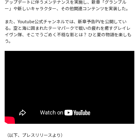
アップデートに伴うメンテナンスを実施し、新章「グランブル
ー」や新しいキャラクター、その他関連コンテンツを実装した。
また、Youtube公式チャンネルでは、新章予告PVを公開してい
る。空と海に囲まれたテーマパークで戦いの疲れを癒すグレイレ
イヴン隊、そこでうごめく不穏な影とは？ ひと夏の物語を楽しも
う。
（以下、プレスリリースより）