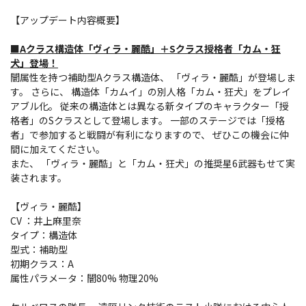
【アップデート内容概要】
■Aクラス構造体「ヴィラ・麗酷」＋Sクラス授格者「カム・狂
犬」登場！
闇属性を持つ補助型Aクラス構造体、 「ヴィラ・麗酷」が登場しま
す。 さらに、 構造体「カムイ」の別人格「カム・狂犬」をプレイ
アブル化。 従来の構造体とは異なる新タイプのキャラクター「授
格者」のSクラスとして登場します。 一部のステージでは「授格
者」で参加すると戦闘が有利になりますので、 ぜひこの機会に仲
間に加えてください。
また、 「ヴィラ・麗酷」と「カム・狂犬」の推奨星6武器もせて実
装されます。
【ヴィラ・麗酷】
CV ：井上麻里奈
タイプ：構造体
型式：補助型
初期クラス：A
属性パラメータ：闇80% 物理20%