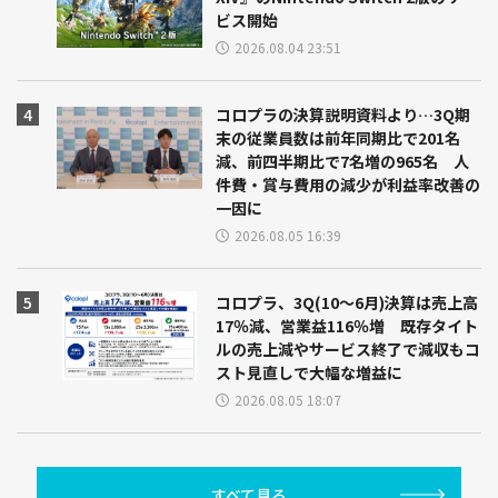
ビス開始
2026.08.04 23:51
コロプラの決算説明資料より…3Q期
末の従業員数は前年同期比で201名
減、前四半期比で7名増の965名 人
件費・賞与費用の減少が利益率改善の
一因に
2026.08.05 16:39
コロプラ、3Q(10～6月)決算は売上高
17％減、営業益116％増 既存タイト
ルの売上減やサービス終了で減収もコ
スト見直しで大幅な増益に
2026.08.05 18:07
すべて見る