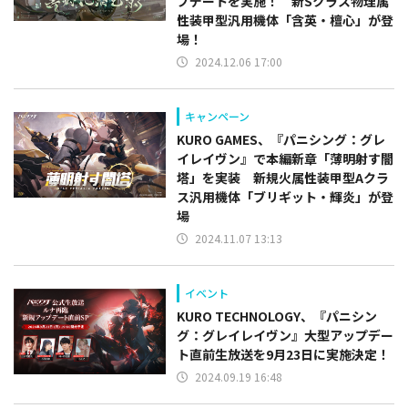
プデートを実施！ 新Sクラス物理属
性装甲型汎用機体「含英・檀心」が登
場！
2024.12.06 17:00
キャンペーン
KURO GAMES、『パニシング：グレ
イレイヴン』で本編新章「薄明射す闇
塔」を実装 新規火属性装甲型Aクラ
ス汎用機体「ブリギット・輝炎」が登
場
2024.11.07 13:13
イベント
KURO TECHNOLOGY、『パニシン
グ：グレイレイヴン』大型アップデー
ト直前生放送を9月23日に実施決定！
2024.09.19 16:48