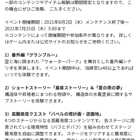
一部のコンテンツやアイテム報酬は期間限定となりますので、 こ
の機会にぜひご体験、 ご入手ください。
イベント開催期間：2021年6月2日（水）メンテナンス終了後～
2021年7月15日（木）5:00まで
※コンテンツによって開催期間や参加条件が異なります。 詳しく
はゲーム内または公式サイトのお知らせをご参照ください。
1）番外編「グランブルー」
空と海に囲まれた「ウォーターパーク」を舞台とした番外編シナ
リオを実装します。 イベント期間中は、 指揮官Lv40以上であれば
いつでも体験できます。
2）ショートストーリー「晨星ストーリー」&「夏の夜の夢」
構造体や昇格者にまつわる物語や、 構造体の水着塗装に関するサ
ブストーリーを体験できます。
3）高難易度クエスト「バベルの塔計画・遊園地」
4つのステージからなる高難易度コンテンツです。 各ステージに用
意されている環境特性（バフとデバフ）を組み合わせてステージ
難易度を自由に調整できます。 ステージをクリアすると難易度に