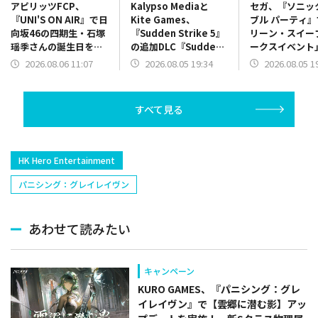
Kalypso Mediaと
セガ、『ソニッ
アピリッツFCP、
Kite Games、
ブル パーティ
『UNI'S ON AIR』で日
『Sudden Strike 5』
リーン・スイー
向坂46の四期生・石塚
の追加DLC『Sudden
ークスイベント
瑶季さんの誕生日を記
Strike 5 – France:
催…夏の気分を
念した「誕生日限定バ
2026.08.05 19:34
2026.08.05 1
2026.08.06 11:07
Road to
げる新規サマー
ースデーコレクショ
Liberation』をリリー
も
ン」を開催中
ス
すべて見る
HK Hero Entertainment
パニシング：グレイレイヴン
あわせて読みたい
キャンペーン
KURO GAMES、『パニシング：グレ
イレイヴン』で【雲郷に潜む影】アッ