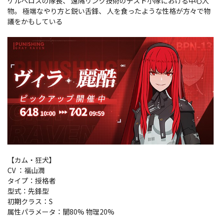
ケルベロスの隊長、 遠隔リンク技術のテスト小隊における中心人
物。 極端なやり方と鋭い舌鋒、 人を食ったような性格が方々で物
議をかもしている
【カム・狂犬】
CV ：福山潤
タイプ：授格者
型式：先鋒型
初期クラス：S
属性パラメータ：闇80% 物理20%