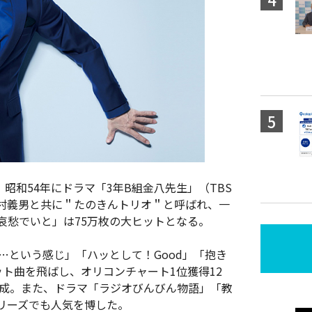
。昭和54年にドラマ「3年B組金八先生」（TBS
村義男と共に＂たのきんトリオ＂と呼ばれ、一
哀愁でいと」は75万枚の大ヒットとなる。
…という感じ」「ハッとして！Good」「抱き
ット曲を飛ばし、オリコンチャート1位獲得12
達成。また、ドラマ「ラジオびんびん物語」「教
リーズでも人気を博した。