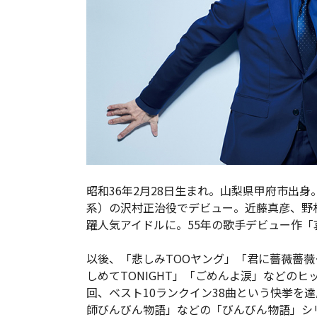
昭和36年2月28日生まれ。山梨県甲府市出身
系）の沢村正治役でデビュー。近藤真彦、野
躍人気アイドルに。55年の歌手デビュー作「
以後、「悲しみTOOヤング」「君に薔薇薔薇
しめてTONIGHT」「ごめんよ涙」などのヒ
回、ベスト10ランクイン38曲という快挙を
師びんびん物語」などの「びんびん物語」シ