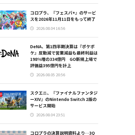
コロプラ、『フェスバ+』のサービ
スを2026年11月11日をもって終了
2026.08.04 16:56
DeNA、第1四半期決算は『ポケポ
ケ』反動減で営業減益も最終利益は
198%増の334億円 GO新規上場で
評価益395億円を計上
2026.08.05 20:56
スクエニ、『ファイナルファンタジ
ーXIV』のNintendo Switch 2版の
サービス開始
2026.08.04 23:51
コロプラの決算説明資料より…3Q