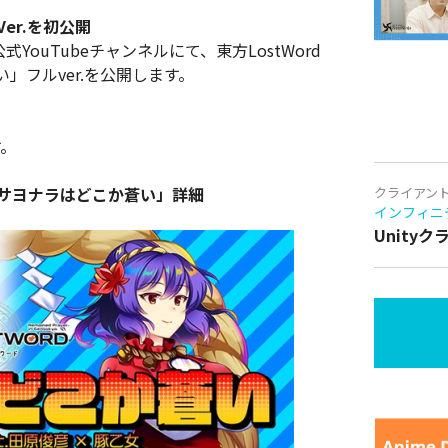
Ver.を初公開
公式YouTubeチャンネルにて、東方LostWord
」フルver.を公開します。
す。
乙女「サヨナラはどこか蒼い」詳細
クライアン
インフィニ
Unity