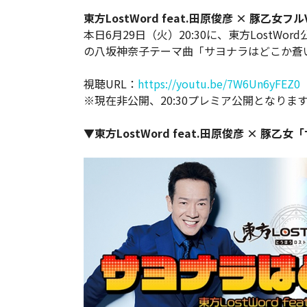
東方LostWord feat.田原俊彦 × 豚乙女フル
本日6月29日（火）20:30に、東方LostWord
の八坂神奈子テーマ曲「サヨナラはどこか蒼い
視聴URL：
https://youtu.be/7W6Un6yFEZ0
※現在非公開、20:30プレミア公開となりま
▼東方LostWord feat.田原俊彦 × 豚