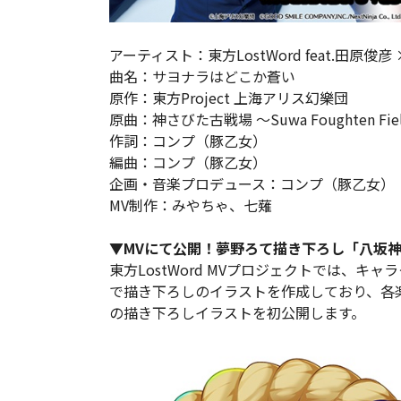
アーティスト：東方LostWord feat.田原俊彦
曲名：サヨナラはどこか蒼い
原作：東方Project 上海アリス幻樂団
原曲：神さびた古戦場 ～Suwa Foughten Fie
作詞：コンプ（豚乙女）
編曲：コンプ（豚乙女）
企画・音楽プロデュース：コンプ（豚乙女）
MV制作：みやちゃ、七薙
▼MVにて公開！夢野ろて描き下ろし「八坂
東方LostWord MVプロジェクトでは、
で描き下ろしのイラストを作成しており、各
の描き下ろしイラストを初公開します。