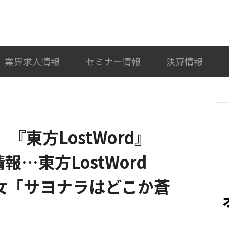
検索
カテゴリ選択
業界求人情報
セミナー情報
決算情報
、『東方LostWord』
…東方LostWord
豚乙女「サヨナラはどこか蒼