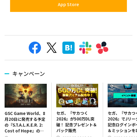
App Store
キャンペーン
セガ、『サカつく
セガ、『サカつ
GSC Game World、8
2026』が500万DL突
2026』でJリ
月20日に発売する予定
破！ 記念プレゼント＆
記念ログインボ
の『S.T.A.L.K.E.R. 2:
パック販売
＆ミッションを
Cost of Hope』のロ
13時より開催
ケーションを紹介する