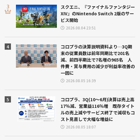
スクエニ、『ファイナルファンタジー
XIV』のNintendo Switch 2版のサー
ビス開始
2026.08.04 23:51
コロプラの決算説明資料より…3Q期
末の従業員数は前年同期比で201名
減、前四半期比で7名増の965名 人
件費・賞与費用の減少が利益率改善の
一因に
2026.08.05 16:39
コロプラ、3Q(10～6月)決算は売上高
17％減、営業益116％増 既存タイト
ルの売上減やサービス終了で減収もコ
スト見直しで大幅な増益に
2026.08.05 18:07