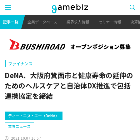
記事一覧
企業データベース
業界求人情報
セミナー情報
決算
ファイナンス
DeNA、大阪府箕面市と健康寿命の延伸の
ためのヘルスケアと自治体DX推進で包括
連携協定を締結
ディー・エヌ・エー（DeNA）
業界ニュース
2021.10.07 16:57