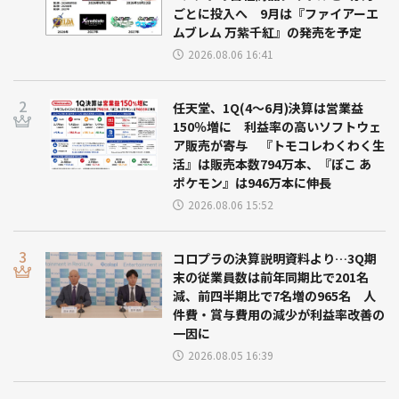
ごとに投入へ 9月は『ファイアーエ
ムブレム 万紫千紅』の発売を予定
2026.08.06 16:41
任天堂、1Q(4～6月)決算は営業益
150％増に 利益率の高いソフトウェ
ア販売が寄与 『トモコレわくわく生
活』は販売本数794万本、『ぽこ あ
ポケモン』は946万本に伸長
2026.08.06 15:52
コロプラの決算説明資料より…3Q期
末の従業員数は前年同期比で201名
減、前四半期比で7名増の965名 人
件費・賞与費用の減少が利益率改善の
一因に
2026.08.05 16:39