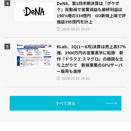
DeNA、第1四半期決算は『ポケポ
ケ』反動減で営業減益も最終利益は
198%増の334億円 GO新規上場で評
価益395億円を計上
2026.08.05 20:56
KLab、2Q(1～6月)決算は売上高57％
増、3900万円の営業黒字に転換 新
作『ドラクエ スマグロ』の順調な立
ち上がりで 新規事業のGPUサーバ
ー販売も進捗
2026.08.06 16:02
すべて見る