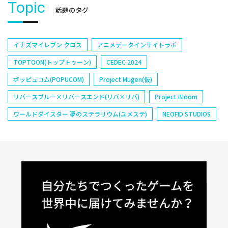
Topic
話題のタグ
イナズマイレブン クロス
アニメデータインサイトラボ
TOPTOON(トップトゥーン)
CEDEC 2024
ポッピュコム(POPUCOM)
Project Mugen(仮)
リバースブルー×リバースエンド(リバ×リバ)
Project Bloom
ワールドダイスター 夢のステラリウム(ユメステ)
NEOFID STUDIOS