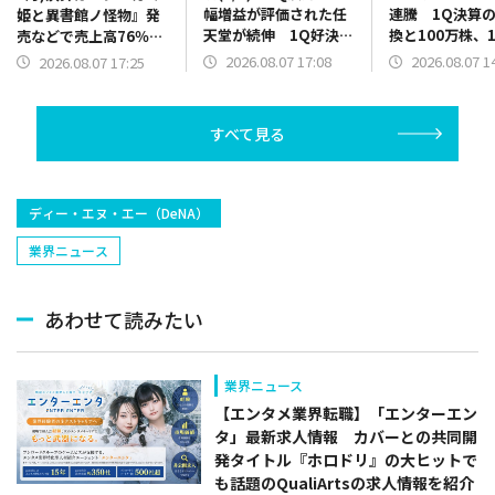
幅増益が評価された任
連騰 1Q決算
姫と異書館ノ怪物』発
天堂が続伸 1Q好決算
換と100万株、1
売などで売上高76％増
と2Q累計業績予想の上
円を上限とした
に 2Q以降発売の新作
2026.08.07 17:08
2026.08.07 1
2026.08.07 17:25
方修正を発表のバンダ
買いの発表で
の開発費用先行で営業
イナムコHDは5000円
赤字を計上
台を回復
すべて見る
ディー・エヌ・エー（DeNA）
業界ニュース
あわせて読みたい
業界ニュース
【エンタメ業界転職】「エンターエン
タ」最新求人情報 カバーとの共同開
発タイトル『ホロドリ』の大ヒットで
も話題のQualiArtsの求人情報を紹介