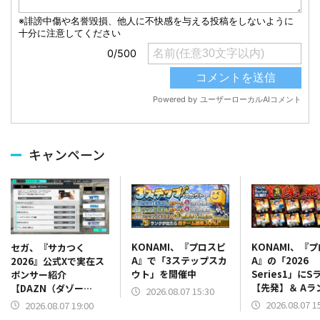
キャンペーン
KONAMI、『プロスピ
KONAMI、『
セガ、『サカつく
A』で「3ステップスカ
A』の「2026
2026』公式Xで実在ス
ウト」を開催中
Series1」にS
ポンサー紹介
【先発】＆ Aラ
【DAZN（ダゾー
2026.08.07 15:30
【野手】新登場
ン）】篇をポスト
2026.08.07 1
2026.08.07 19:00
リー(オリックス