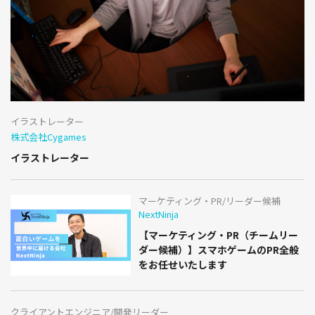
イラストレーター
株式会社Cygames
イラストレーター
マーケティング・PR/リーダー候補
NextNinja
【マーケティング・PR（チームリー
ダー候補）】スマホゲームのPR全般
をお任せいたします
クライアントエンジニア/開発リーダー