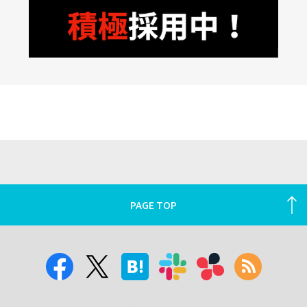
PAGE TOP