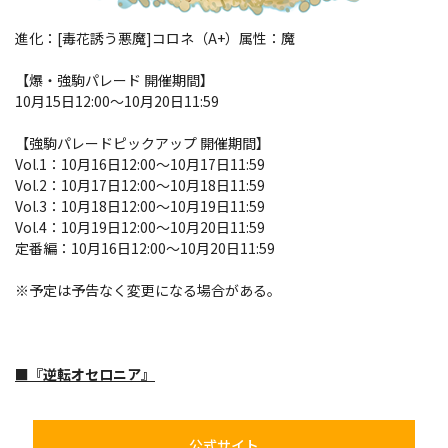
進化：[毒花誘う悪魔]コロネ（A+）属性：魔
【爆・強駒パレード 開催期間】
10月15日12:00～10月20日11:59
【強駒パレードピックアップ 開催期間】
Vol.1：10月16日12:00～10月17日11:59
Vol.2：10月17日12:00～10月18日11:59
Vol.3：10月18日12:00～10月19日11:59
Vol.4：10月19日12:00～10月20日11:59
定番編：10月16日12:00～10月20日11:59
※予定は予告なく変更になる場合がある。
■『逆転オセロニア』
公式サイト