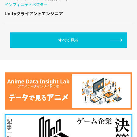
インフィニティベクター
Unityクライアントエンジニア
すべて見る