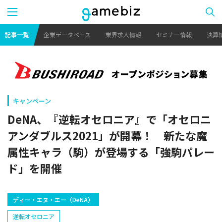
記事一覧
企業データベース
業界求人情報
セミナー情報
決算
キャンペーン
DeNA、『逆転オセロニア』で「オセロニ
アンダブルス2021」が開幕！ 新たな魔
属性キャラ（駒）が登場する「強駒パレー
ド」を開催
ディー・エヌ・エー（DeNA）
逆転オセロニア