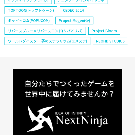
TOPTOON(トップトゥーン)
CEDEC 2024
ポッピュコム(POPUCOM)
Project Mugen(仮)
リバースブルー×リバースエンド(リバ×リバ)
Project Bloom
ワールドダイスター 夢のステラリウム(ユメステ)
NEOFID STUDIOS