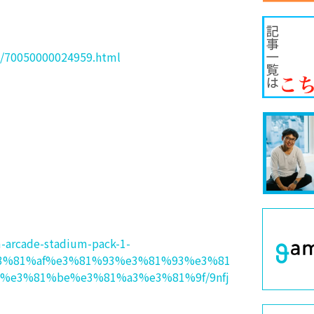
re/70050000024959.html
-arcade-stadium-pack-1-
3%81%af%e3%81%93%e3%81%93%e3%81
%e3%81%be%e3%81%a3%e3%81%9f/9nfj