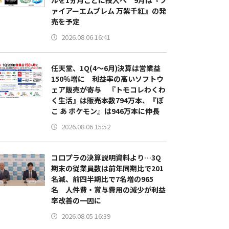
ルを1ヵ月ごとに投入へ 9月は『フ
ァイアーエムブレム 万紫千紅』の発
売を予定
2026.08.06 16:41
任天堂、1Q(4～6月)決算は営業益
150％増に 利益率の高いソフトウ
ェア販売が寄与 『トモコレわくわ
く生活』は販売本数794万本、『ぽ
こ あ ポケモン』は946万本に伸長
2026.08.06 15:52
コロプラの決算説明資料より…3Q
期末の従業員数は前年同期比で201
名減、前四半期比で7名増の965
名 人件費・賞与費用の減少が利益
率改善の一因に
2026.08.05 16:39