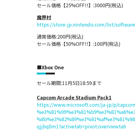
セール価格【25%OFF!!】:3000円(税込)
魔界村
https://store-jp.nintendo.com/list/softwa
通常価格:200円(税込)
セール価格【50%OFF!!】:100円(税込)
■Xbox One
セール期間:11月5日18:59まで
Capcom Arcade Stadium Pack1
https://www.microsoft.com/ja-jp/p/capcom
%e3%81%99%e3%81%b9%e3%81%a6%e
%8b%e3%82%89%e3%81%af%e3%81%98
qjjbq0m1?activetab=pivot:overviewtab