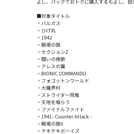
よし、パックでおトクに購入するもよし、自
■対象タイトル
・バルガス
・ひげ丸
・1942
・戦場の狼
・セクションZ
・闘いの挽歌
・アレスの翼
・BIONIC COMMANDO
・フォゴットンワールド
・大魔界村
・ストライダー飛竜
・天地を喰らう
・ファイナルファイト
・1941- Counter Attack -
・戦場の狼II
・チキチキボーイズ