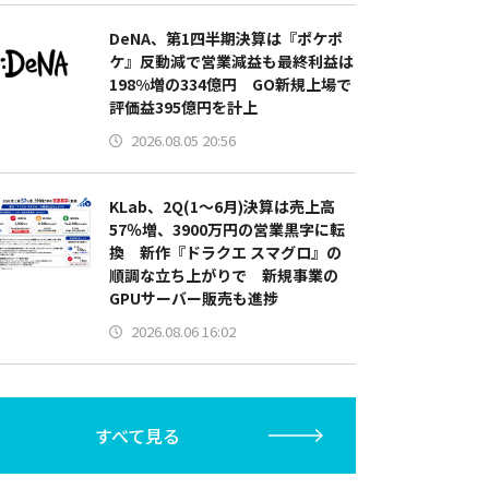
DeNA、第1四半期決算は『ポケポ
ケ』反動減で営業減益も最終利益は
198%増の334億円 GO新規上場で
評価益395億円を計上
2026.08.05 20:56
KLab、2Q(1～6月)決算は売上高
57％増、3900万円の営業黒字に転
換 新作『ドラクエ スマグロ』の
順調な立ち上がりで 新規事業の
GPUサーバー販売も進捗
2026.08.06 16:02
すべて見る