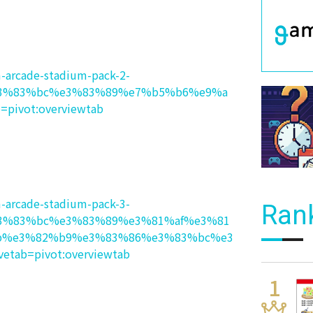
-arcade-stadium-pack-2-
3%83%bc%e3%83%89%e7%b5%b6%e9%a
pivot:overviewtab
-arcade-stadium-pack-3-
Ran
3%83%bc%e3%83%89%e3%81%af%e3%81
b%e3%82%b9%e3%83%86%e3%83%bc%e3
tab=pivot:overviewtab