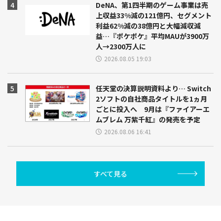
DeNA、第1四半期のゲーム事業は売
上収益33%減の121億円、セグメント
利益62%減の38億円と大幅減収減
益…『ポケポケ』平均MAUが3900万
人→2300万人に
2026.08.05 19:03
任天堂の決算説明資料より… Switch
2ソフトの自社商品タイトルを1ヵ月
ごとに投入へ 9月は『ファイアーエ
ムブレム 万紫千紅』の発売を予定
2026.08.06 16:41
すべて見る