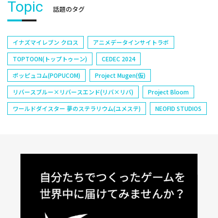
Topic
話題のタグ
イナズマイレブン クロス
アニメデータインサイトラボ
TOPTOON(トップトゥーン)
CEDEC 2024
ポッピュコム(POPUCOM)
Project Mugen(仮)
リバースブルー×リバースエンド(リバ×リバ)
Project Bloom
ワールドダイスター 夢のステラリウム(ユメステ)
NEOFID STUDIOS