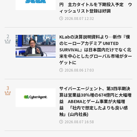
円 主力タイトルを下期投入予定 ウ
ィッシュリスト登録は好調
2026.08.07 12:32
KLabの決算説明資料より…新作『僕
のヒーローアカデミア UNITED
SURVIVAL』は日本国内だけでなく北
米を中心としたグローバル市場がター
ゲットに
2026.08.06 17:03
サイバーエージェント、第3四半期決
算は営業益38％増の674億円と大幅増
益 ABEMAとゲーム事業が大幅増
益 「社内で想定したよりも良い感
触」(山内社長)
2026.08.07 16:58