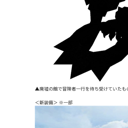
▲廃墟の館で冒険者一行を待ち受けていたも
＜新装備＞ ※一部