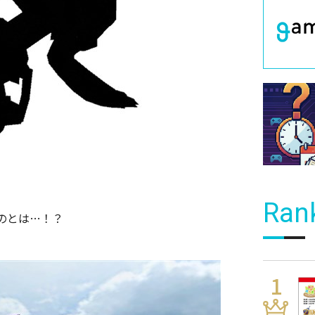
Ran
のとは…！？