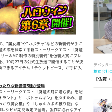
、“魔女猫”や“カボチャ”などの新装備が手に
墟の館を探索する新ストーリークエスト「廃墟
サー＆MC 制作の特別装備”を仮装大賞にプレ
、10月27日の公式生放送で開催することが決
デバッガ
換できるアイテム「チケットピース」が手に入
株式会社Cy
。
【佐賀・
ったりな新装備5種が登場
ストーリークエスト「廃墟の月に潜む影」を配
オラント」と「ポトゥムキン」を探すため、冒
っかり魔女猫」や「しゅんカボの被り物」な
作レシピが期間限定で登場。製作に必要なアイ