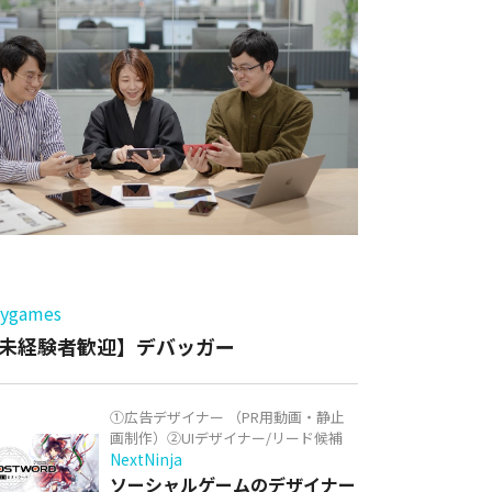
ー
games
未経験者歓迎】デバッガー
①広告デザイナー （PR用動画・静止
画制作）②UIデザイナー/リード候補
NextNinja
ソーシャルゲームのデザイナー