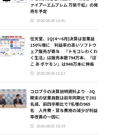
ァイアーエムブレム 万紫千紅』の発
売を予定
2026.08.06 16:41
任天堂、1Q(4～6月)決算は営業益
150％増に 利益率の高いソフトウ
ェア販売が寄与 『トモコレわくわ
く生活』は販売本数794万本、『ぽ
こ あ ポケモン』は946万本に伸長
2026.08.06 15:52
コロプラの決算説明資料より…3Q
期末の従業員数は前年同期比で201
名減、前四半期比で7名増の965
名 人件費・賞与費用の減少が利益
率改善の一因に
2026.08.05 16:39