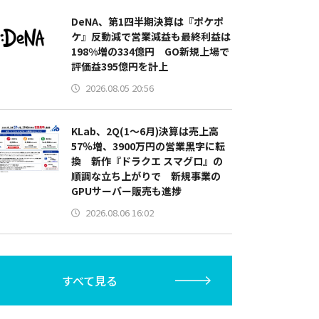
DeNA、第1四半期決算は『ポケポ
ケ』反動減で営業減益も最終利益は
198%増の334億円 GO新規上場で
評価益395億円を計上
2026.08.05 20:56
KLab、2Q(1～6月)決算は売上高
57％増、3900万円の営業黒字に転
換 新作『ドラクエ スマグロ』の
順調な立ち上がりで 新規事業の
GPUサーバー販売も進捗
2026.08.06 16:02
すべて見る