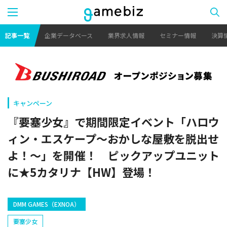
記事一覧
企業データベース
業界求人情報
セミナー情報
決算
キャンペーン
『要塞少女』で期間限定イベント「ハロウ
ィン・エスケープ～おかしな屋敷を脱出せ
よ！～」を開催！ ピックアップユニット
に★5カタリナ【HW】登場！
DMM GAMES（EXNOA）
要塞少女