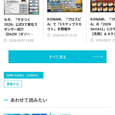
KONAMI、『プロスピ
KONAMI、『
セガ、『サカつく
A』で「3ステップスカ
A』の「2026
2026』公式Xで実在ス
ウト」を開催中
Series1」にS
ポンサー紹介
【先発】＆ Aラ
【DAZN（ダゾー
2026.08.07 15:30
【野手】新登場
ン）】篇をポスト
2026.08.07 1
2026.08.07 19:00
リー(オリックス
ラー(中日)、奈
己(北海道日本ハ
すべて見る
塁手)、持丸泰輝
捕手)など
DMM GAMES（EXNOA）
要塞少女
あわせて読みたい