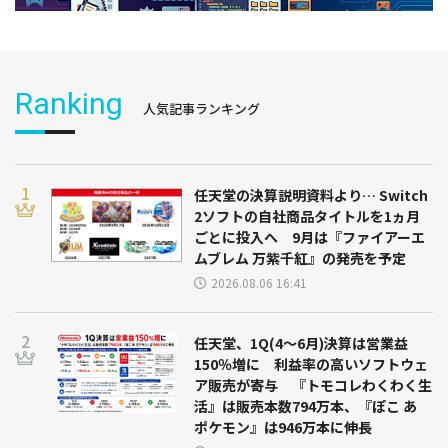
Ranking
人気記事ランキング
任天堂の決算説明資料より… Switch
2ソフトの自社商品タイトルを1ヵ月
ごとに投入へ 9月は『ファイアーエ
ムブレム 万紫千紅』の発売を予定
2026.08.06 16:41
任天堂、1Q(4～6月)決算は営業益
150％増に 利益率の高いソフトウェ
ア販売が寄与 『トモコレわくわく生
活』は販売本数794万本、『ぽこ あ
ポケモン』は946万本に伸長