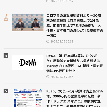
2026.08.06 15:52
コロプラの決算説明資料より…3Q期
末の従業員数は前年同期比で201名
減、前四半期比で7名増の965名 人
件費・賞与費用の減少が利益率改善の
一因に
2026.08.05 16:39
DeNA、第1四半期決算は『ポケポ
ケ』反動減で営業減益も最終利益は
198%増の334億円 GO新規上場で評
価益395億円を計上
2026.08.05 20:56
KLab、2Q(1～6月)決算は売上高57％
増、3900万円の営業黒字に転換 新
作『ドラクエ スマグロ』の順調な立
ち上がりで 新規事業のGPUサーバ