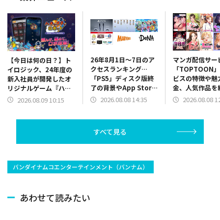
26年8月1日～7日のア
マンガ配信サー
【今日は何の日？】ト
クセスランキング…
「TOPTOON
イロジック、24年度の
「PS5」ディスク版終
ビスの特徴や魅
新入社員が開発したオ
了の背景やApp Store
金、人気作品
リジナルゲーム『ハチ
振り返り、決算関係が
ランキングも毎
ャメチャロボット』を
2026.08.08 14:35
2026.08.08 1
2026.08.09 10:15
上位に
App Storeでリリース
（2024年8月9日）
すべて見る
バンダイナムコエンターテインメント（バンナム）
あわせて読みたい