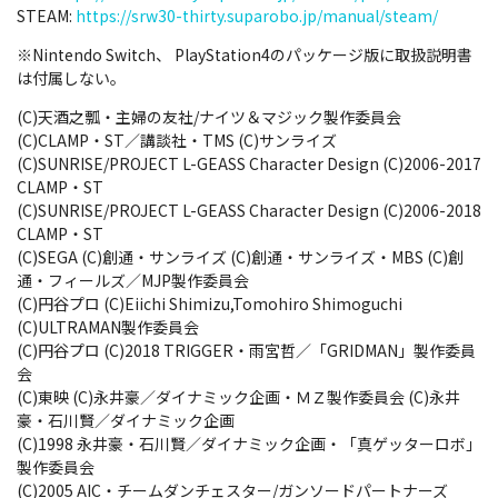
STEAM:
https://srw30-thirty.suparobo.jp/manual/steam/
※Nintendo Switch、 PlayStation4のパッケージ版に取扱説明書
は付属しない。
(C)天酒之瓢・主婦の友社/ナイツ＆マジック製作委員会
(C)CLAMP・ST／講談社・TMS (C)サンライズ
(C)SUNRISE/PROJECT L-GEASS Character Design (C)2006-2017
CLAMP・ST
(C)SUNRISE/PROJECT L-GEASS Character Design (C)2006-2018
CLAMP・ST
(C)SEGA (C)創通・サンライズ (C)創通・サンライズ・MBS (C)創
通・フィールズ／MJP製作委員会
(C)円谷プロ (C)Eiichi Shimizu,Tomohiro Shimoguchi
(C)ULTRAMAN製作委員会
(C)円谷プロ (C)2018 TRIGGER・雨宮哲／「GRIDMAN」製作委員
会
(C)東映 (C)永井豪／ダイナミック企画・ＭＺ製作委員会 (C)永井
豪・石川賢／ダイナミック企画
(C)1998 永井豪・石川賢／ダイナミック企画・「真ゲッターロボ」
製作委員会
(C)2005 AIC・チームダンチェスター/ガンソードパートナーズ