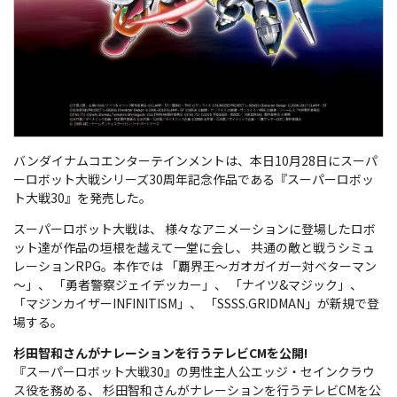
バンダイナムコエンターテインメントは、本日10月28日にスーパ
ーロボット大戦シリーズ30周年記念作品である『スーパーロボッ
ト大戦30』を発売した。
スーパーロボット大戦は、 様々なアニメーションに登場したロボ
ット達が作品の垣根を越えて一堂に会し、 共通の敵と戦うシミュ
レーションRPG。本作では 「覇界王～ガオガイガー対ベターマン
～」、 「勇者警察ジェイデッカー」、 「ナイツ&マジック」、
「マジンカイザーINFINITISM」、 「SSSS.GRIDMAN」が新規で登
場する。
杉田智和さんがナレーションを行うテレビCMを公開!
『スーパーロボット大戦30』の男性主人公エッジ・セインクラウ
ス役を務める、 杉田智和さんがナレーションを行うテレビCMを公