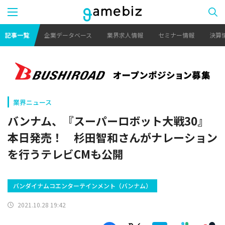
記事一覧
企業データベース
業界求人情報
セミナー情報
決算
業界ニュース
バンナム、『スーパーロボット大戦30』
本日発売！ 杉田智和さんがナレーション
を行うテレビCMも公開
バンダイナムコエンターテインメント（バンナム）
2021.10.28 19:42