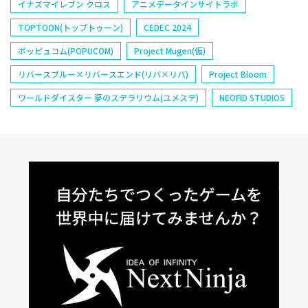
イナズマイレブン クロス
アニメデータインサイトラボ
TOPTOON(トップトゥーン)
CEDEC 2024
ポッピュコム(POPUCOM)
Project Mugen(仮)
リバースブルー×リバースエンド(リバ×リバ)
Project Bloom
ワールドダイスター 夢のステラリウム(ユメステ)
NEOFID STUDIOS