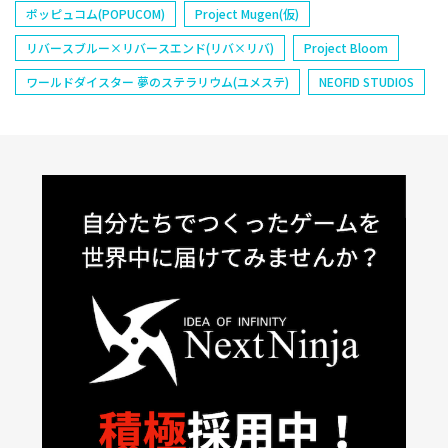
ポッピュコム(POPUCOM)
Project Mugen(仮)
リバースブルー×リバースエンド(リバ×リバ)
Project Bloom
ワールドダイスター 夢のステラリウム(ユメステ)
NEOFID STUDIOS