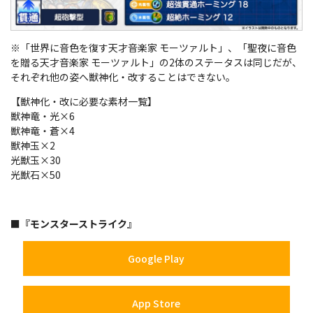
※「世界に音色を復す天才音楽家 モーツァルト」、「聖夜に音色
を贈る天才音楽家 モーツァルト」の2体のステータスは同じだが、
それぞれ他の姿へ獣神化・改することはできない。
【獣神化・改に必要な素材一覧】
獣神竜・光×6
獣神竜・蒼×4
獣神玉×2
光獣玉×30
光獣石×50
■『モンスターストライク』
Google Play
App Store