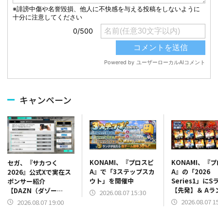
キャンペーン
KONAMI、『プロスピ
KONAMI、『
セガ、『サカつく
A』で「3ステップスカ
A』の「2026
2026』公式Xで実在ス
ウト」を開催中
Series1」にS
ポンサー紹介
【先発】＆ Aラ
【DAZN（ダゾー
2026.08.07 15:30
【野手】新登場
ン）】篇をポスト
2026.08.07 1
2026.08.07 19:00
リー(オリックス
ラー(中日)、奈