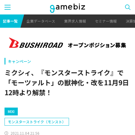
記事一覧
企業データベース
業界求人情報
セミナー情報
決算
キャンペーン
ミクシィ、『モンスターストライク』で
「モーツァルト」の獣神化・改を11月9日
12時より解禁！
MIXI
モンスターストライク（モンスト）
2021.11.04 21:56