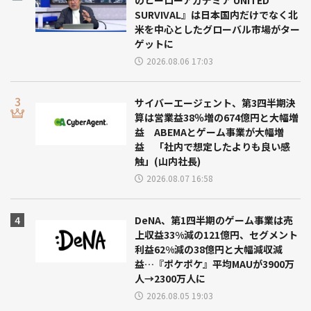
のヒーローアカデミア UNITED
SURVIVAL』は日本国内だけでなく北
米を中心としたグローバル市場がター
ゲットに
2026.08.06 17:03
サイバーエージェント、第3四半期決
算は営業益38％増の674億円と大幅増
益 ABEMAとゲーム事業が大幅増
益 「社内で想定したよりも良い感
触」(山内社長)
2026.08.07 16:58
DeNA、第1四半期のゲーム事業は売
上収益33%減の121億円、セグメント
利益62%減の38億円と大幅減収減
益…『ポケポケ』平均MAUが3900万
人→2300万人に
2026.08.05 19:03