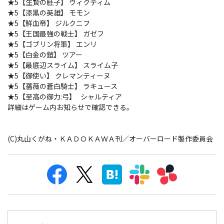
★5【生贄の胚子】 ヴィクティム
★5【漆黒の英雄】 モモン
★5【鮮血帝】 ジルクニフ
★5【王国最強の戦士】 ガゼフ
★5【ゴブリン将軍】 エンリ
★5【白金の鎧】 ツアー
★5【最底辺スライム】 スライム子
★5【御使い】 クレマンティーヌ
★5【薔薇の蒼白騎士】 ラキュース
★5【至高の御力:弓】 シャルティア
詳細はゲーム内お知らせで確認できる。
(C)丸山くがね・ＫＡＤＯＫＡＷＡ刊／オーバーロード製作委員会