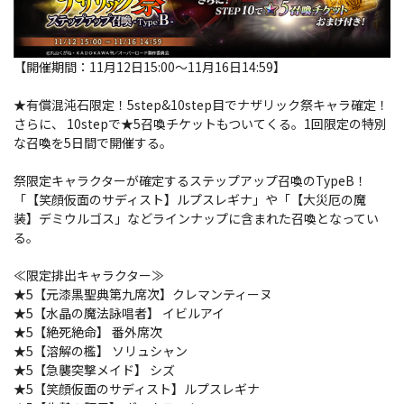
【開催期間：11月12日15:00～11月16日14:59】
★有償混沌石限定！5step&10step目でナザリック祭キャラ確定！
さらに、 10stepで★5召喚チケットもついてくる。1回限定の特別
な召喚を5日間で開催する。
祭限定キャラクターが確定するステップアップ召喚のTypeB！
「【笑顔仮面のサディスト】ルプスレギナ」や「【大災厄の魔
装】デミウルゴス」などラインナップに含まれた召喚となってい
る。
≪限定排出キャラクター≫
★5【元漆黒聖典第九席次】クレマンティーヌ
★5【水晶の魔法詠唱者】 イビルアイ
★5【絶死絶命】 番外席次
★5【溶解の檻】 ソリュシャン
★5【急襲突撃メイド】 シズ
★5【笑顔仮面のサディスト】ルプスレギナ