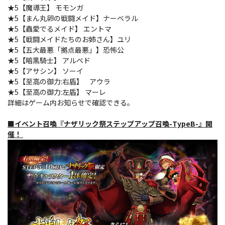
★5【魔導王】 モモンガ
★5【まん丸卵の戦闘メイド】ナーベラル
★5【蟲愛でるメイド】 エントマ
★5【戦闘メイドたちのお姉さん】ユリ
★5【五大最悪「拠点最悪」】恐怖公
★5【暗黒騎士】 アルベド
★5【アサシン】 ソーイ
★5【至高の御力:右盾】 アウラ
★5【至高の御力:左盾】 マーレ
詳細はゲーム内お知らせで確認できる。
■イベント召喚『ナザリック祭ステップアップ召喚-TypeB-』開
催！