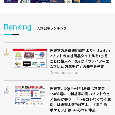
Ranking
人気記事ランキング
任天堂の決算説明資料より… Switch
2ソフトの自社商品タイトルを1ヵ月
ごとに投入へ 9月は『ファイアーエ
ムブレム 万紫千紅』の発売を予定
2026.08.06 16:41
任天堂、1Q(4～6月)決算は営業益
150％増に 利益率の高いソフトウェ
ア販売が寄与 『トモコレわくわく生
活』は販売本数794万本、『ぽこ あ
ポケモン』は946万本に伸長