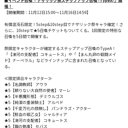
■イベント召喚『 ナザリック祭ステップアップ召喚 -TypeA-』開
催！
【開催期間：11月12日15:00～11月16日14:59】
有償混沌石限定！5step&10step目でナザリック祭キャラ確定！さ
らに、10stepで★5召喚チケットもついてくる。1回限定の特別な
召喚を5日間で開催する。
祭限定キャラクターが確定するステップアップ召喚のTypeA！
「【凍河の支配者】コキュートス」や「【まん丸卵の戦闘メイ
ド】ナーベラル」などラインナップに含まれた召喚となってい
る。
≪限定排出キャラクター≫
★5【名調教師】 アウラ
★5【頼りない大自然の使者】マーレ
★5【半悪魔形態】 デミウルゴス
★5【純潔の重装騎士】 アルベド
★5【千変万化の顔無し】 パンドラズ・アクター
★5【鮮血の戦乙女】 シャルティア
★5【凍河の支配者】 コキュートス
★5【鋼の執事】 セバス