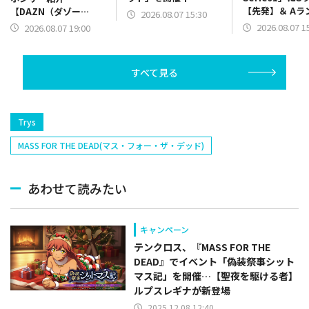
【先発】＆ Aラ
【DAZN（ダゾー
2026.08.07 15:30
【野手】新登場
ン）】篇をポスト
2026.08.07 1
2026.08.07 19:00
リー(オリックス
ラー(中日)、奈
己(北海道日本ハ
すべて見る
塁手)、持丸泰輝
捕手)など
Trys
MASS FOR THE DEAD(マス・フォー・ザ・デッド)
あわせて読みたい
キャンペーン
テンクロス、『MASS FOR THE
DEAD』でイベント「偽装祭事シット
マス記」を開催…【聖夜を駆ける者】
ルプスレギナが新登場
2025.12.08 12:40