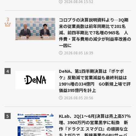
2026.08.06 15:52
コロプラの決算説明資料より…3Q期
末の従業員数は前年同期比で201名
減、前四半期比で7名増の965名 人
件費・賞与費用の減少が利益率改善の
一因に
2026.08.05 16:39
DeNA、第1四半期決算は『ポケポ
ケ』反動減で営業減益も最終利益は
198%増の334億円 GO新規上場で評
価益395億円を計上
2026.08.05 20:56
KLab、2Q(1～6月)決算は売上高57％
増、3900万円の営業黒字に転換 新
作『ドラクエ スマグロ』の順調な立
ち上がりで 新規事業のGPUサーバ