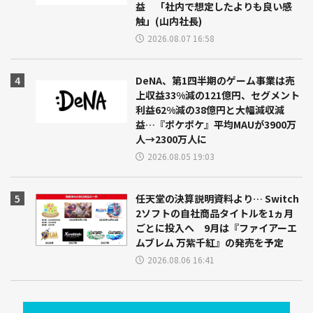
益 「社内で想定したよりも良い感
触」(山内社長)
2026.08.07 16:58
DeNA、第1四半期のゲーム事業は売
上収益33%減の121億円、セグメント
利益62%減の38億円と大幅減収減
益…『ポケポケ』平均MAUが3900万
人→2300万人に
2026.08.05 19:03
任天堂の決算説明資料より… Switch
2ソフトの自社商品タイトルを1ヵ月
ごとに投入へ 9月は『ファイアーエ
ムブレム 万紫千紅』の発売を予定
2026.08.06 16:41