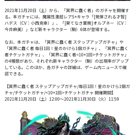
2021年11月20日（土）から、「冥界に蠢く者」のガチャを開催す
る。本ガチャには、魔属性激超レアS+キャラ「[発揮される才智]
ハデス（CV：小西克幸）」、「[果てなき業務]オルプネー（CV：
今井麻美）」など新キャラクター（駒）6体が登場する。
なお、本ガチャは、「冥界に蠢く者 ステップアップガチャ」や
「冥界に蠢く者 毎日1回！星のかけら1個ガチャ」、「冥界に蠢く
者チケットガチャ」、「冥界に蠢く者<10+1回>チケットガチャ」
の4種類があり、それぞれ新キャラクター（駒）の出現率がアップ
している。このほか、各ガチャの詳細は、ゲーム内ニュースで確
認できる。
【冥界に蠢く者 ステップアップガチャ/毎日1回！星のかけら1個ガ
チャ/チケットガチャ/<10+1回>チケットガチャ 開催期間】
2021年11月20日（土）12:00〜2021年11月30日（火）11:59