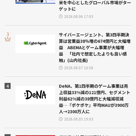
米を中心としたグローバル市場がター
ゲットに
2026.08.06 17:03
サイバーエージェント、第3四半期決
算は営業益38％増の674億円と大幅増
益 ABEMAとゲーム事業が大幅増
益 「社内で想定したよりも良い感
触」(山内社長)
2026.08.07 16:58
DeNA、第1四半期のゲーム事業は売
上収益33%減の121億円、セグメント
利益62%減の38億円と大幅減収減
益…『ポケポケ』平均MAUが3900万
人→2300万人に
2026.08.05 19:03