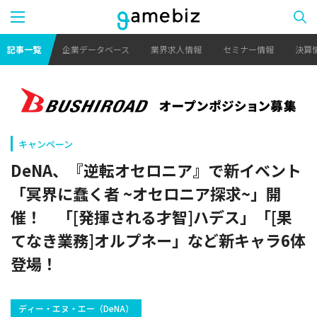
記事一覧
企業データベース
業界求人情報
セミナー情報
決算
キャンペーン
DeNA、『逆転オセロニア』で新イベント
「冥界に蠢く者 ~オセロニア探求~」開
催！ 「[発揮される才智]ハデス」「[果
てなき業務]オルプネー」など新キャラ6体
登場！
ディー・エヌ・エー（DeNA）