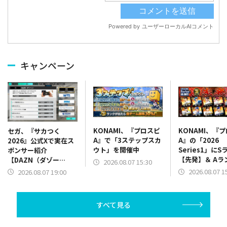
キャンペーン
KONAMI、『プロスピ
KONAMI、『
セガ、『サカつく
A』で「3ステップスカ
A』の「2026
2026』公式Xで実在ス
ウト」を開催中
Series1」にS
ポンサー紹介
【先発】＆ Aラ
【DAZN（ダゾー
2026.08.07 15:30
【野手】新登場
ン）】篇をポスト
2026.08.07 1
2026.08.07 19:00
リー(オリックス
ラー(中日)、奈
己(北海道日本ハ
すべて見る
塁手)、持丸泰輝
捕手)など