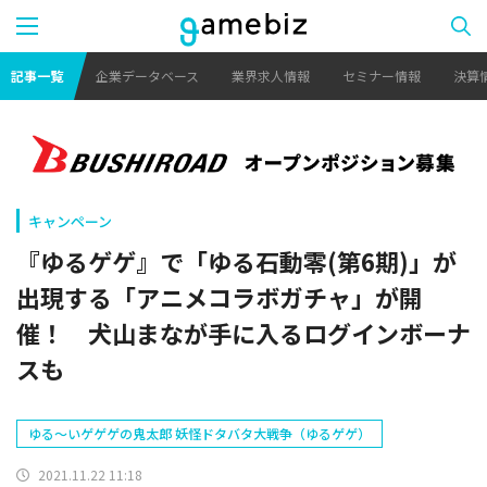
記事一覧
企業データベース
業界求人情報
セミナー情報
決算
キャンペーン
『ゆるゲゲ』で「ゆる石動零(第6期)」が
出現する「アニメコラボガチャ」が開
催！ 犬山まなが手に入るログインボーナ
スも
ゆる～いゲゲゲの鬼太郎 妖怪ドタバタ大戦争（ゆるゲゲ）
2021.11.22 11:18