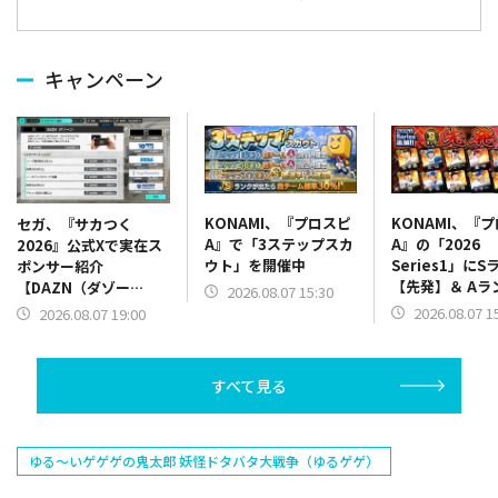
キャンペーン
KONAMI、『プロスピ
KONAMI、『
セガ、『サカつく
A』で「3ステップスカ
A』の「2026
2026』公式Xで実在ス
ウト」を開催中
Series1」にS
ポンサー紹介
【先発】＆ Aラ
【DAZN（ダゾー
2026.08.07 15:30
【野手】新登場
ン）】篇をポスト
2026.08.07 1
2026.08.07 19:00
リー(オリックス
ラー(中日)、奈
己(北海道日本ハ
すべて見る
塁手)、持丸泰輝
捕手)など
ゆる～いゲゲゲの鬼太郎 妖怪ドタバタ大戦争（ゆるゲゲ）