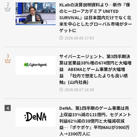
KLabの決算説明資料より…新作『僕
のヒーローアカデミア UNITED
SURVIVAL』は日本国内だけでなく北
米を中心としたグローバル市場がター
ゲットに
2026.08.06 17:03
サイバーエージェント、第3四半期決
算は営業益38％増の674億円と大幅増
益 ABEMAとゲーム事業が大幅増
益 「社内で想定したよりも良い感
触」(山内社長)
2026.08.07 16:58
DeNA、第1四半期のゲーム事業は売
上収益33%減の121億円、セグメント
利益62%減の38億円と大幅減収減
益…『ポケポケ』平均MAUが3900万
人→2300万人に