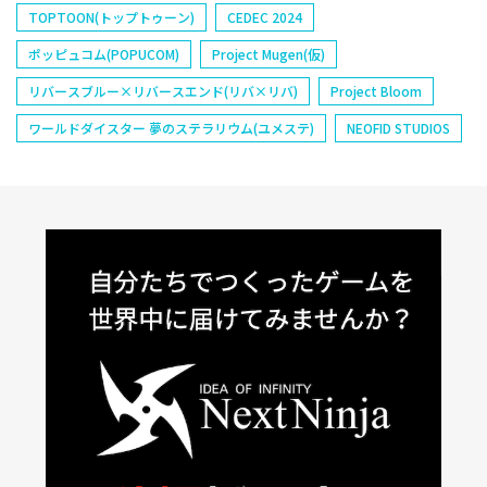
TOPTOON(トップトゥーン)
CEDEC 2024
ポッピュコム(POPUCOM)
Project Mugen(仮)
リバースブルー×リバースエンド(リバ×リバ)
Project Bloom
ワールドダイスター 夢のステラリウム(ユメステ)
NEOFID STUDIOS