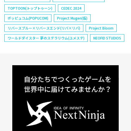
TOPTOON(トップトゥーン)
CEDEC 2024
ポッピュコム(POPUCOM)
Project Mugen(仮)
リバースブルー×リバースエンド(リバ×リバ)
Project Bloom
ワールドダイスター 夢のステラリウム(ユメステ)
NEOFID STUDIOS