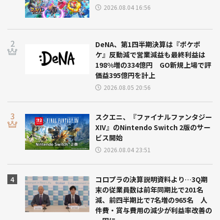
2026.08.04 16:56
DeNA、第1四半期決算は『ポケポ
ケ』反動減で営業減益も最終利益は
198%増の334億円 GO新規上場で評
価益395億円を計上
2026.08.05 20:56
スクエニ、『ファイナルファンタジー
XIV』のNintendo Switch 2版のサー
ビス開始
2026.08.04 23:51
コロプラの決算説明資料より…3Q期
末の従業員数は前年同期比で201名
減、前四半期比で7名増の965名 人
件費・賞与費用の減少が利益率改善の