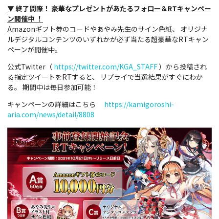
▼
終了間際！
豪華なプレゼントがあたるフォロー＆RTキャンペー
ン開催中
！
Amazonギフト券のコードやあやみ先生のサイン色紙、 オリジナ
ルデジタルコンテンツのいずれかが必ず当たる超豪華なRTキャン
ペーンが開催中。
公式Twitter（
https://twitter.com/KGA_STAFF
）から投稿され
る指定ツイートをRTすると、 リプライで当選結果がすぐにわか
る。 期間中は毎日参加可能！
キャンペーンの詳細はこちら
https://kamigoroshi-
aria.com/news/detail/8808