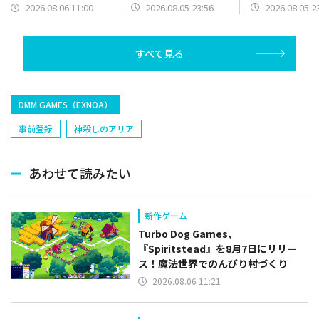
Them』体験版を
期アクセス版を9
を10月30日に発売！団
2026.08.05 23:56
2026.08.05 2
2026.08.06 11:00
Steamにてリリース
日よりリリース
地を巻き込むコミカル
でときどきシリアスな
物語
すべて見る
DMM GAMES（EXNOA）
事前登録
神殺しのアリア
あわせて読みたい
新作ゲーム
Turbo Dog Games、
『Spiritstead』を8月7日にリリー
ス！魔法世界でのんびり村づくり
2026.08.06 11:21