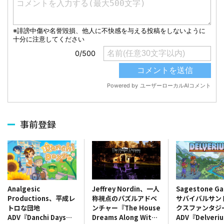
事前登録
Jeffrey Nordin、一人
Sagestone G
Analgesic
称視点のパズルアドベ
サバイバルサン
Productions、平成レ
ンチャー『The House
クスファンタジ
トロな団地
Dreams Along With
ADV『Delver
ADV『Danchi Days』