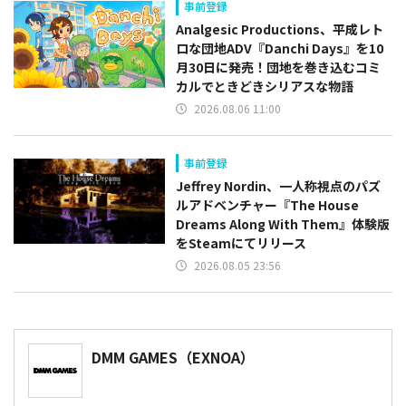
事前登録
Analgesic Productions、平成レト
ロな団地ADV『Danchi Days』を10
月30日に発売！団地を巻き込むコミ
カルでときどきシリアスな物語
2026.08.06 11:00
事前登録
Jeffrey Nordin、一人称視点のパズ
ルアドベンチャー『The House
Dreams Along With Them』体験版
をSteamにてリリース
2026.08.05 23:56
DMM GAMES（EXNOA）