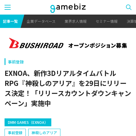
記事一覧
企業データベース
業界求人情報
セミナー情報
決算
事前登録
EXNOA、新作3Dリアルタイムバトル
RPG『神殺しのアリア』を29日にリリー
ス決定！「リリースカウントダウンキャン
ペーン」実施中
DMM GAMES（EXNOA）
事前登録
神殺しのアリア