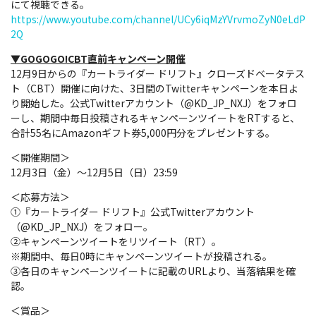
にて視聴できる。
https://www.youtube.com/channel/UCy6iqMzYVrvmoZyN0eLdP
2Q
▼GOGOGO!CBT直前キャンペーン開催
12月9日からの『カートライダー ドリフト』クローズドベータテス
ト（CBT）開催に向けた、3日間のTwitterキャンペーンを本日よ
り開始した。公式Twitterアカウント（@KD_JP_NXJ）をフォロ
ーし、期間中毎日投稿されるキャンペーンツイートをRTすると、
合計55名にAmazonギフト券5,000円分をプレゼントする。
＜開催期間＞
12月3日（金）～12月5日（日）23:59
＜応募方法＞
①『カートライダー ドリフト』公式Twitterアカウント
（@KD_JP_NXJ）をフォロー。
②キャンペーンツイートをリツイート（RT）。
※期間中、毎日0時にキャンペーンツイートが投稿される。
③各日のキャンペーンツイートに記載のURLより、当落結果を確
認。
＜賞品＞