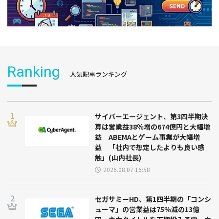
Ranking
人気記事ランキング
サイバーエージェント、第3四半期決
算は営業益38％増の674億円と大幅増
益 ABEMAとゲーム事業が大幅増
益 「社内で想定したよりも良い感
触」(山内社長)
2026.08.07 16:58
セガサミーHD、第1四半期の「コンシ
ューマ」の営業益は75％減の13億