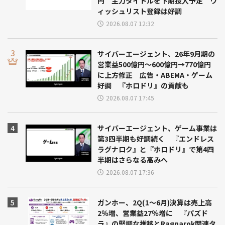
円 主力タイトルを下期投入予定 ウ
ィッシュリスト登録は好調
2026.08.07 12:32
サイバーエージェント、26年9月期の
営業益500億円～600億円→770億円
に上方修正 広告・ABEMA・ゲーム
好調 『ホロドリ』の貢献も
2026.08.07 17:45
サイバーエージェント、ゲーム事業は
第3四半期も好調続く 『エンドレス
ラグナロク』と『ホロドリ』で第4四
半期はさらなる高みへ
2026.08.07 17:36
ガンホー、2Q(1～6月)決算は売上高
2％増、営業益27％増に 『パズド
ラ』の堅調な推移とRagnarok関連タ