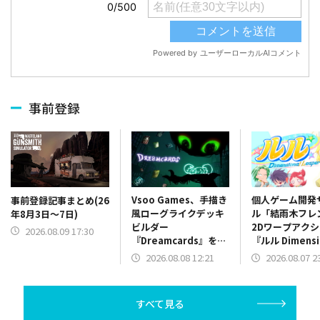
事前登録
Vsoo Games、手描き
個人ゲーム開発
事前登録記事まとめ(26
風ローグライクデッキ
ル「結雨木フレ
年8月3日～7日)
ビルダー
2Dワープアク
2026.08.09 17:30
『Dreamcards』を
『ルル Dimensi
Steamにて2026年8月
Leaper』体験
2026.08.08 12:21
2026.08.07 2
19日に発売
リース
すべて見る