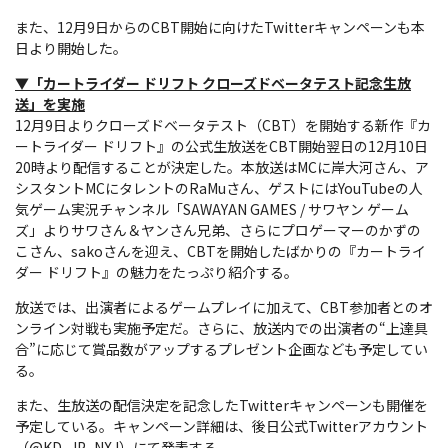
また、12月9日からのCBT開始に向けたTwitterキャンペーンも本
日より開始した。
▼「カートライダー ドリフト クローズドベータテスト記念生放
送」を実施
12月9日よりクローズドベータテスト（CBT）を開始する新作『カ
ートライダー ドリフト』の公式生放送をCBT開始翌日の12月10日
20時より配信することが決定した。本放送はMCに岸大河さん、ア
シスタントMCにタレントのRaMuさん、ゲストにはYouTubeの人
気ゲーム実況チャンネル「SAWAYAN GAMES / サワヤン ゲーム
ズ」よりサワさん＆ヤンさん兄弟、さらにプロゲーマーのかずの
こさん、sakoさんを迎え、CBTを開始したばかりの『カートライ
ダー ドリフト』の魅力をたっぷり紹介する。
放送では、出演者によるゲームプレイに加えて、CBT参加者とのオ
ンライン対戦も実施予定だ。さらに、放送内での出演者の“上達具
合”に応じて賞品数がアップするプレゼント企画なども予定してい
る。
また、生放送の配信決定を記念したTwitterキャンペーンも開催を
予定している。キャンペーン詳細は、後日公式Twitterアカウント
（@KD_JP_NXJ）にて発表する。