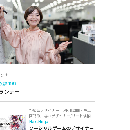
ランナー
games
ランナー
①広告デザイナー （PR用動画・静止
画制作）②UIデザイナー/リード候補
NextNinja
ソーシャルゲームのデザイナー