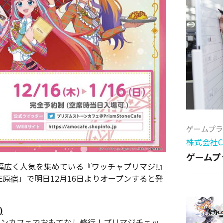
ゲームプ
株式会社Cy
ゲームプ
幅広く人気を集めている『ワッチャプリマジ!』
FE原宿」で明日12月16日よりオープンすると発
)
ーンカフェでおもてなし修行！プリマジチェッ