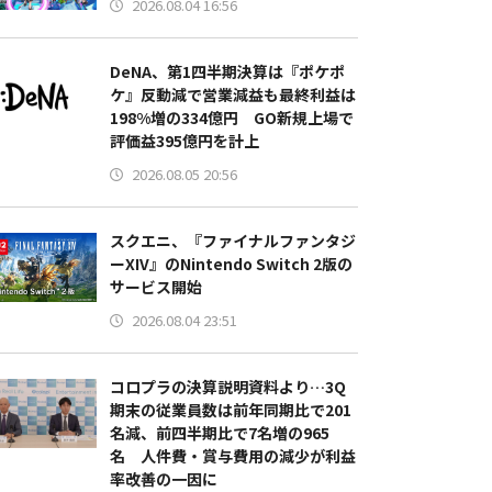
2026.08.04 16:56
DeNA、第1四半期決算は『ポケポ
ケ』反動減で営業減益も最終利益は
198%増の334億円 GO新規上場で
評価益395億円を計上
2026.08.05 20:56
スクエニ、『ファイナルファンタジ
ーXIV』のNintendo Switch 2版の
サービス開始
2026.08.04 23:51
コロプラの決算説明資料より…3Q
期末の従業員数は前年同期比で201
名減、前四半期比で7名増の965
名 人件費・賞与費用の減少が利益
率改善の一因に