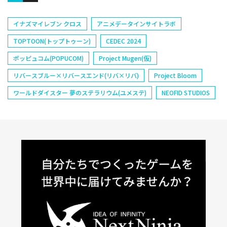
イナズマイレブン クロス
アニメデータインサイトラボ
TOPTOON(トップトゥーン)
CEDEC 2024
ポッピュコム(POPUCOM)
Project Mugen(仮)
リバースブルー×リバースエンド(リバ×リバ)
Project Bloom
ワールドダイスター 夢のステラリウム(ユメステ)
NEOFID STUDIOS