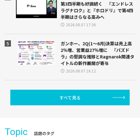
第3四半期も好調続く 『エンドレス
ラグナロク』と『ホロドリ』で第4四
半期はさらなる高みへ
2026.08.07 17:36
ガンホー、2Q(1～6月)決算は売上高
2％増、営業益27％増に 『パズド
ラ』の堅調な推移とRagnarok関連タ
イトルの新作展開が寄与
2026.08.07 16:12
すべて見る
Topic
話題のタグ