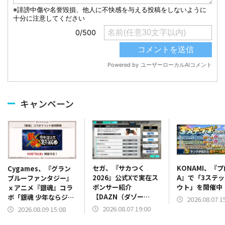
キャンペーン
セガ、『サカつく
KONAMI、『
Cygames、『グラン
2026』公式Xで実在ス
A』で「3ステ
ブルーファンタジー』
ポンサー紹介
ウト」を開催中
ｘアニメ『銀魂』コラ
【DAZN（ダゾー
ボ「銀魂 少年ならジャ
2026.08.07 1
ン）】篇をポスト
ンプの裏表紙までちゃ
2026.08.07 19:00
2026.08.09 15:08
んと楽しめ」を復刻開