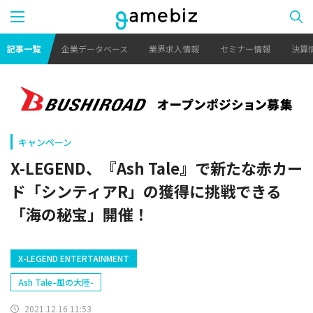
記事一覧
企業データベース
業界求人情報
セミナー情報
決算
キャンペーン
X-LEGEND、『Ash Tale』で新たな赤カー
ド「シンティアR」の獲得に挑戦できる
「海の秘宝」開催！
X-LEGEND ENTERTAINMENT
Ash Tale–風の大陸-
2021.12.16 11:53