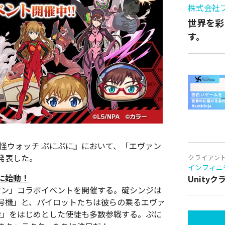
株式会社
世界を彩
す。
妖怪ウォッチ ぷにぷに』において、「エヴァン
発表した。
クライアン
インフィニ
に始動！
Unity
リオン」コラボイベントを開催する。碇シンジは
号機」と、パイロットたちは彼らの乗るエヴァ
徒」をはじめとした使徒も多数参戦する。ぷに