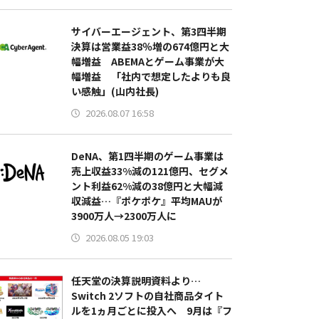
サイバーエージェント、第3四半期
決算は営業益38％増の674億円と大
幅増益 ABEMAとゲーム事業が大
幅増益 「社内で想定したよりも良
い感触」(山内社長)
2026.08.07 16:58
DeNA、第1四半期のゲーム事業は
売上収益33%減の121億円、セグメ
ント利益62%減の38億円と大幅減
収減益…『ポケポケ』平均MAUが
3900万人→2300万人に
2026.08.05 19:03
任天堂の決算説明資料より…
Switch 2ソフトの自社商品タイト
ルを1ヵ月ごとに投入へ 9月は『フ