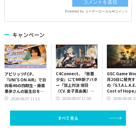
キャンペーン
C4Connect、『放置
GSC Game Wo
アピリッツFCP、
少女』にてMR新アバタ
月20日に発売
『UNI'S ON AIR』で日
ー「頂上対決 項羽
の『S.T.A.L.K.E.
向坂46の四期生・藤嶌
（CV. 金子真由美）」
Cost of Hop
果歩さんの誕生日を記
が本日正午より登場
ケーションを紹
念した「誕生日限定バ
2026.08.07 11:00
2026.08.06 2
2026.08.07 11:13
最新映像を公開
ースデーコレクショ
ン」を開催中
すべて見る