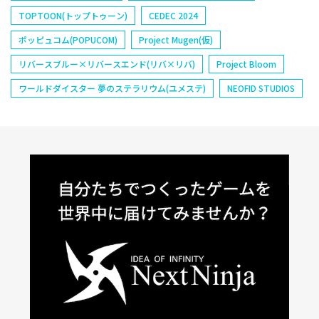
TOPTOON(トップトゥーン)
CEDEC 2024
ポッピュコム(POPUCOM)
Project Mugen(仮)
リバースブルー×リバースエンド(リバ×リバ)
Project Bloom
ワールドダイスター 夢のステラリウム(ユメステ)
NEOFID STUDIOS