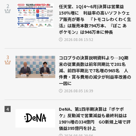
任天堂、1Q(4～6月)決算は営業益
150％増に 利益率の高いソフトウェ
ア販売が寄与 『トモコレわくわく生
活』は販売本数794万本、『ぽこ あ
ポケモン』は946万本に伸長
2026.08.06 15:52
コロプラの決算説明資料より…3Q期
末の従業員数は前年同期比で201名
減、前四半期比で7名増の965名 人
件費・賞与費用の減少が利益率改善の
一因に
2026.08.05 16:39
DeNA、第1四半期決算は『ポケポ
ケ』反動減で営業減益も最終利益は
198%増の334億円 GO新規上場で評
価益395億円を計上
2026.08.05 20:56