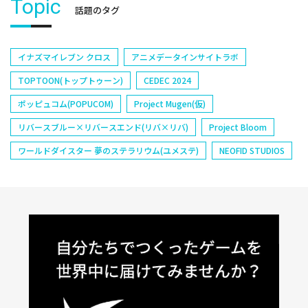
Topic
話題のタグ
イナズマイレブン クロス
アニメデータインサイトラボ
TOPTOON(トップトゥーン)
CEDEC 2024
ポッピュコム(POPUCOM)
Project Mugen(仮)
リバースブルー×リバースエンド(リバ×リバ)
Project Bloom
ワールドダイスター 夢のステラリウム(ユメステ)
NEOFID STUDIOS