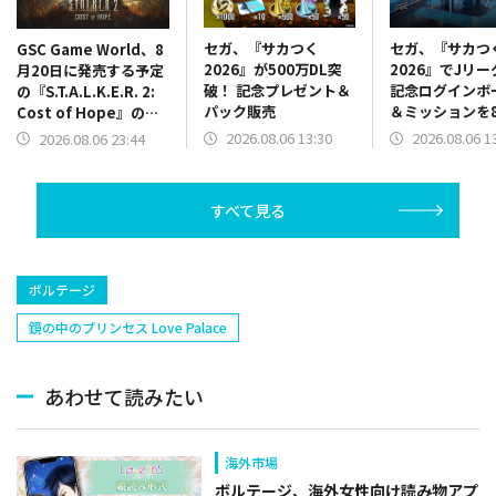
セガ、『サカつく
セガ、『サカつ
GSC Game World、8
2026』が500万DL突
2026』でJリ
月20日に発売する予定
破！ 記念プレゼント＆
記念ログインボ
の『S.T.A.L.K.E.R. 2:
パック販売
＆ミッションを
Cost of Hope』のロ
13時より開催
ケーションを紹介する
2026.08.06 13:30
2026.08.06 1
2026.08.06 23:44
最新映像を公開
すべて見る
ボルテージ
鏡の中のプリンセス Love Palace
あわせて読みたい
海外市場
ボルテージ、海外女性向け読み物アプ