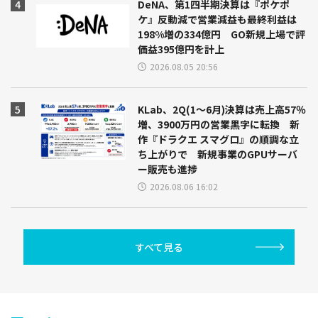
DeNA、第1四半期決算は『ポケポ
ケ』反動減で営業減益も最終利益は
198%増の334億円 GO新規上場で評
価益395億円を計上
2026.08.05 20:56
KLab、2Q(1～6月)決算は売上高57％
増、3900万円の営業黒字に転換 新
作『ドラクエ スマグロ』の順調な立
ち上がりで 新規事業のGPUサーバ
ー販売も進捗
2026.08.06 16:02
すべて見る