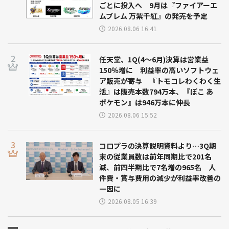
ごとに投入へ 9月は『ファイアーエ
ムブレム 万紫千紅』の発売を予定
2026.08.06 16:41
任天堂、1Q(4～6月)決算は営業益
150％増に 利益率の高いソフトウェ
ア販売が寄与 『トモコレわくわく生
活』は販売本数794万本、『ぽこ あ
ポケモン』は946万本に伸長
2026.08.06 15:52
コロプラの決算説明資料より…3Q期
末の従業員数は前年同期比で201名
減、前四半期比で7名増の965名 人
件費・賞与費用の減少が利益率改善の
一因に
2026.08.05 16:39