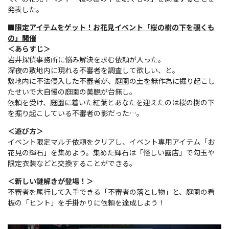
発表した。
■限定アイテムをゲット！お花見イベント「桜の樹の下を覗くも
の」開催
＜あらすじ＞
岩井探偵事務所に悩み解決を求む依頼が入った。
深夜の敷地内に現れる不審者を調査して欲しい、と。
敷地内に不法侵入した不審者が、庭園の土を無作為に掘り起こし
たせいで大自慢の庭園の美観が台無し。
依頼を受け、庭園に着いた紅葉とあなたを迎えたのは桜の樹の下
を掘り起こしている不審者の影だった…。
＜遊び方＞
イベント限定マルチ依頼をクリアし、イベント専用アイテム「お
花見の輝石」を集めよう。集めた輝石は「怪しい露店」で勾玉や
限定衣装などと交換することができる。
＜新しい謎解きが登場！＞
不審者を尾行して入手できる「不審者の落とし物」と、庭園の看
板の「ヒント」を手掛かりに依頼を達成しよう！