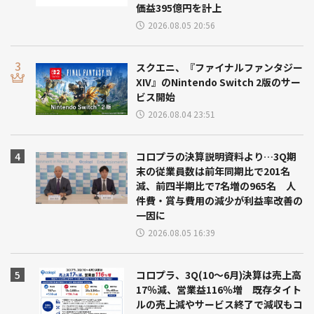
価益395億円を計上
2026.08.05 20:56
スクエニ、『ファイナルファンタジー
XIV』のNintendo Switch 2版のサー
ビス開始
2026.08.04 23:51
コロプラの決算説明資料より…3Q期
末の従業員数は前年同期比で201名
減、前四半期比で7名増の965名 人
件費・賞与費用の減少が利益率改善の
一因に
2026.08.05 16:39
コロプラ、3Q(10～6月)決算は売上高
17％減、営業益116％増 既存タイト
ルの売上減やサービス終了で減収もコ