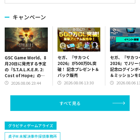
キャンペーン
セガ、『サカつく
セガ、『サカつ
GSC Game World、8
2026』が500万DL突
2026』でJリ
月20日に発売する予定
破！ 記念プレゼント＆
記念ログインボ
の『S.T.A.L.K.E.R. 2:
パック販売
＆ミッションを
Cost of Hope』のロ
13時より開催
ケーションを紹介する
2026.08.06 13:30
2026.08.06 1
2026.08.06 23:44
最新映像を公開
すべて見る
グラビティゲームアライズ
貞子M 未解決事件探偵事務所