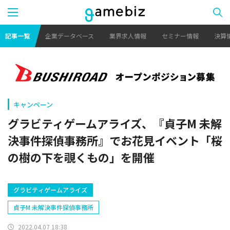
記事一覧
企業データベース
業界求人情報
セミナー情報
決算
キャンペーン
グラビティゲームアライズ、『貞子M 未解
決事件探偵事務所』でお花見イベント「桜
の樹の下を覗くもの」を開催
グラビティゲームアライズ
貞子M 未解決事件探偵事務所
2022.04.07 18:38