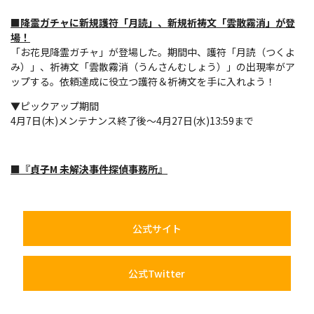
■降霊ガチャに新規護符「月読」、新規祈祷文「雲散霧消」が登
場！
「お花見降霊ガチャ」が登場した。期間中、護符「月読（つくよ
み）」、祈祷文「雲散霧消（うんさんむしょう）」の出現率がア
ップする。依頼達成に役立つ護符＆祈祷文を手に入れよう！
▼ピックアップ期間
4月7日(木)メンテナンス終了後～4月27日(水)13:59まで
■『貞子M 未解決事件探偵事務所』
公式サイト
公式Twitter