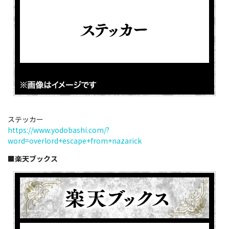
ステッカー
https://www.yodobashi.com/?
word=overlord+escape+from+nazarick
■楽天ブックス