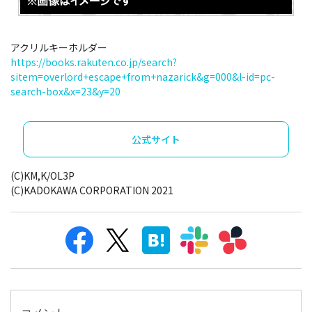
アクリルキーホルダー
https://books.rakuten.co.jp/search?
sitem=overlord+escape+from+nazarick&g=000&l-id=pc-
search-box&x=23&y=20
公式サイト
(C)KM,K/OL3P
(C)KADOKAWA CORPORATION 2021