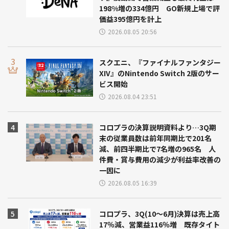
198%増の334億円 GO新規上場で評
価益395億円を計上
2026.08.05 20:56
スクエニ、『ファイナルファンタジー
XIV』のNintendo Switch 2版のサー
ビス開始
2026.08.04 23:51
コロプラの決算説明資料より…3Q期
末の従業員数は前年同期比で201名
減、前四半期比で7名増の965名 人
件費・賞与費用の減少が利益率改善の
一因に
2026.08.05 16:39
コロプラ、3Q(10～6月)決算は売上高
17％減、営業益116％増 既存タイト