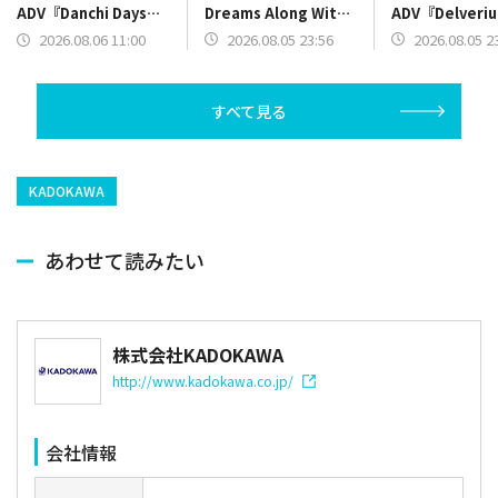
Dreams Along With
ADV『Delver
ADV『Danchi Days』
Them』体験版を
期アクセス版を9
を10月30日に発売！団
2026.08.05 23:56
2026.08.05 2
2026.08.06 11:00
Steamにてリリース
日よりリリース
地を巻き込むコミカル
でときどきシリアスな
物語
すべて見る
KADOKAWA
あわせて読みたい
株式会社KADOKAWA
http://www.kadokawa.co.jp/
会社情報