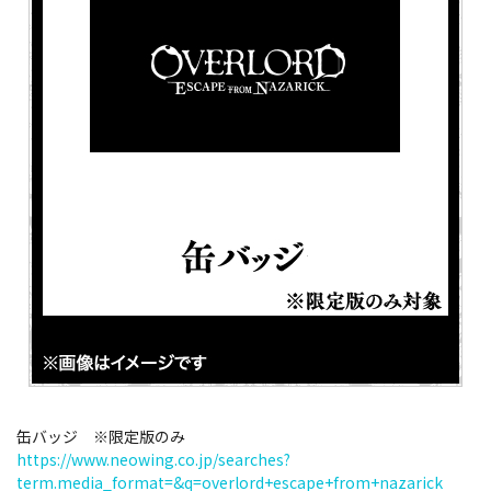
缶バッジ ※限定版のみ
https://www.neowing.co.jp/searches?
term.media_format=&q=overlord+escape+from+nazarick