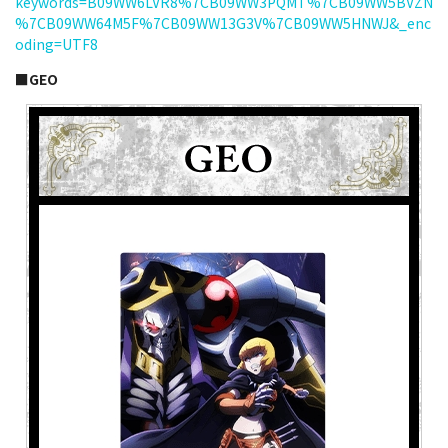
keywords=B09WW6LVR8%7CB09WW3PQMT%7CB09WW5BVZN
%7CB09WW64M5F%7CB09WW13G3V%7CB09WW5HNWJ&_enc
oding=UTF8
■GEO