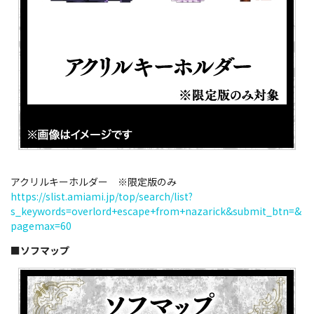
アクリルキーホルダー ※限定版のみ
https://slist.amiami.jp/top/search/list?
s_keywords=overlord+escape+from+nazarick&submit_btn=&
pagemax=60
■ソフマップ