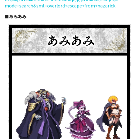
mode=search&smt=overlord+escape+from+nazarick
■あみあみ