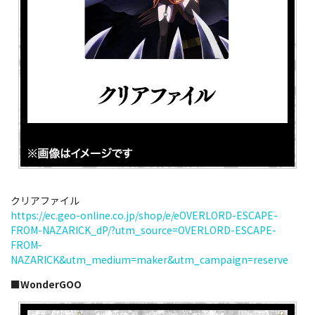
クリアファイル
https://ec.geo-online.co.jp/shop/e/eOVERLORD-ESCAPE-
FROM-NAZARICK_dP/?utm_source=OVERLORD-ESCAPE-
FROM-
NAZARICK&utm_medium=maker&utm_campaign=reserve
■WonderGOO