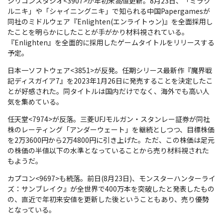
シリコンスタジオ<3907>が年初来高値更新。8月23日、「ミラク
ルニキ」や「シャイニングニキ」で知られる中国Papergamesが
同社のミドルウェア『Enlighten(エンライトゥン)』を全面採用し
たことを明らかにしたことが手がかり材料視されている。
『Enlighten』を全面的に採用したゲームタイトルをリリースする
予定。
日本一ソフトウェア<3851>が反発。任期シリース最新作『魔界戦
記ディスガイア7』を2023年1月26日に発売することを決定したこ
とが好感された。同タイトルは国内だけでなく、海外でも高い人
気を集めている。
任天堂<7974>が反落。三菱UFJモルガン・スタンレー証券が同社
株のレーティング「アンダーウェート」を継続としつつ、目標株価
を2万3600円から2万4800円に引き上げた。ただ、この株価は足元
の株価の半値以下の水準となっていることから売り材料視された
もようだ。
カプコン<9697>も続落。前日(8月23日)、モンスターハンターライ
ズ：サンブレイク』が全世界で400万本を突破したと発表したもの
の、直近で年初来安値を更新した後ということもあり、売り優勢
となっている。