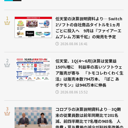
任天堂の決算説明資料より… Switch
2ソフトの自社商品タイトルを1ヵ月
ごとに投入へ 9月は『ファイアーエ
ムブレム 万紫千紅』の発売を予定
2026.08.06 16:41
任天堂、1Q(4～6月)決算は営業益
150％増に 利益率の高いソフトウェ
ア販売が寄与 『トモコレわくわく生
活』は販売本数794万本、『ぽこ あ
ポケモン』は946万本に伸長
2026.08.06 15:52
コロプラの決算説明資料より…3Q期
末の従業員数は前年同期比で201名
減、前四半期比で7名増の965名 人
件費・賞与費用の減少が利益率改善の