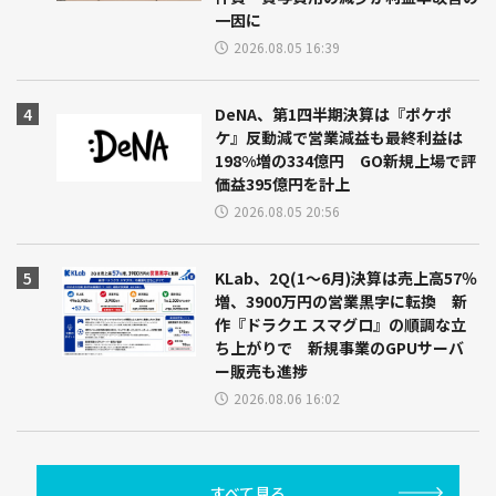
一因に
2026.08.05 16:39
DeNA、第1四半期決算は『ポケポ
ケ』反動減で営業減益も最終利益は
198%増の334億円 GO新規上場で評
価益395億円を計上
2026.08.05 20:56
KLab、2Q(1～6月)決算は売上高57％
増、3900万円の営業黒字に転換 新
作『ドラクエ スマグロ』の順調な立
ち上がりで 新規事業のGPUサーバ
ー販売も進捗
2026.08.06 16:02
すべて見る