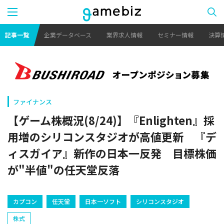
記事一覧
企業データベース
業界求人情報
セミナー情報
決算
ファイナンス
【ゲーム株概況(8/24)】『Enlighten』採
用増のシリコンスタジオが高値更新 『デ
ィスガイア』新作の日本一反発 目標株価
が"半値"の任天堂反落
カプコン
任天堂
日本一ソフト
シリコンスタジオ
株式