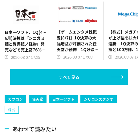
【ゲームエンタメ株概
【株式】メガチ
日本一ソフト、1Q(4～
況(8/7)】1Q決算の大
が上げ幅を拡大
6月)決算は『シニガミ
幅増益が評価された任
連騰 1Q決算
姫と異書館ノ怪物』発
天堂が続伸 1Q好決算
換と100万株、1
売などで売上高76％増
と2Q累計業績予想の上
円を上限とした
に 2Q以降発売の新作
2026.08.07 17:08
2026.08.07 1
2026.08.07 17:25
方修正を発表のバンダ
買いの発表で
の開発費用先行で営業
イナムコHDは5000円
赤字を計上
台を回復
すべて見る
カプコン
任天堂
日本一ソフト
シリコンスタジオ
株式
あわせて読みたい