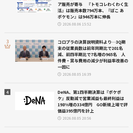
ア販売が寄与 『トモコレわくわく生
活』は販売本数794万本、『ぽこ あ
ポケモン』は946万本に伸長
2026.08.06 15:52
コロプラの決算説明資料より…3Q期
末の従業員数は前年同期比で201名
減、前四半期比で7名増の965名 人
件費・賞与費用の減少が利益率改善の
一因に
2026.08.05 16:39
DeNA、第1四半期決算は『ポケポ
ケ』反動減で営業減益も最終利益は
198%増の334億円 GO新規上場で評
価益395億円を計上
2026.08.05 20:56