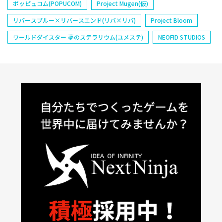
ポッピュコム(POPUCOM)
Project Mugen(仮)
リバースブルー×リバースエンド(リバ×リバ)
Project Bloom
ワールドダイスター 夢のステラリウム(ユメステ)
NEOFID STUDIOS