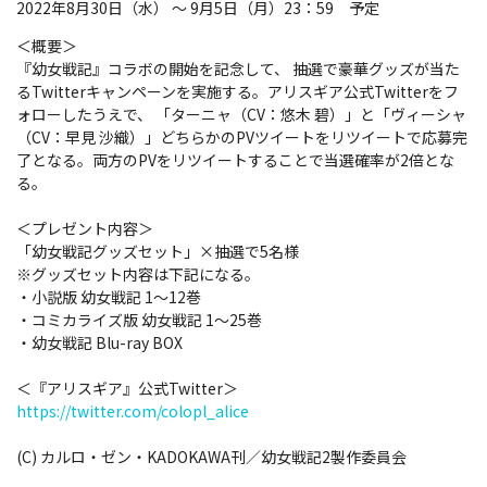
2022年8月30日（水） ～ 9月5日（月）23：59 予定
＜概要＞
『幼女戦記』コラボの開始を記念して、 抽選で豪華グッズが当た
るTwitterキャンペーンを実施する。アリスギア公式Twitterをフ
ォローしたうえで、 「ターニャ（CV：悠木 碧）」と「ヴィーシャ
（CV：早見 沙織）」どちらかのPVツイートをリツイートで応募完
了となる。両方のPVをリツイートすることで当選確率が2倍とな
る。
＜プレゼント内容＞
「幼女戦記グッズセット」×抽選で5名様
※グッズセット内容は下記になる。
・小説版 幼女戦記 1～12巻
・コミカライズ版 幼女戦記 1～25巻
・幼女戦記 Blu-ray BOX
＜『アリスギア』公式Twitter＞
https://twitter.com/colopl_alice
(C) カルロ・ゼン・KADOKAWA刊／幼女戦記2製作委員会