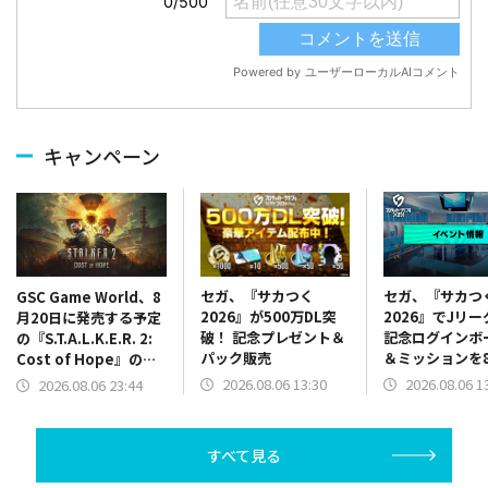
キャンペーン
セガ、『サカつく
セガ、『サカつ
GSC Game World、8
2026』が500万DL突
2026』でJリ
月20日に発売する予定
破！ 記念プレゼント＆
記念ログインボ
の『S.T.A.L.K.E.R. 2:
パック販売
＆ミッションを
Cost of Hope』のロ
13時より開催
ケーションを紹介する
2026.08.06 13:30
2026.08.06 1
2026.08.06 23:44
最新映像を公開
すべて見る