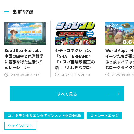
事前登録
シティコネクション、
WorldMap、
Seed Sparkle Lab、
『SHATTERHAND』
イーツたちが重
中国の田舎と東洋哲学
『エスパ冒険隊 魔王の
ぶっ放すハチャ
に着想を得た生活シミ
砦』『ふしぎなブロビ
なローグライク
ュレーション
ー ブロバニアの危機』
ョン『チョコレ
『Starsand Island』
2026.08.06 21:30
2026.08.06 2
2026.08.06 21:47
を「ジャレコレ ファミ
レード』体験版
を2026年8月18日に発
コン編」シリーズとし
ース
売
て発売決定
すべて見る
コナミデジタルエンタテインメント(KONAMI)
ストレートエッジ
シャインポスト