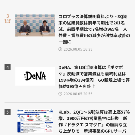
コロプラの決算説明資料より…3Q期
末の従業員数は前年同期比で201名
減、前四半期比で7名増の965名 人
件費・賞与費用の減少が利益率改善の
一因に
2026.08.05 16:39
DeNA、第1四半期決算は『ポケポ
ケ』反動減で営業減益も最終利益は
198%増の334億円 GO新規上場で評
価益395億円を計上
2026.08.05 20:56
KLab、2Q(1～6月)決算は売上高57％
増、3900万円の営業黒字に転換 新
作『ドラクエ スマグロ』の順調な立
ち上がりで 新規事業のGPUサーバ