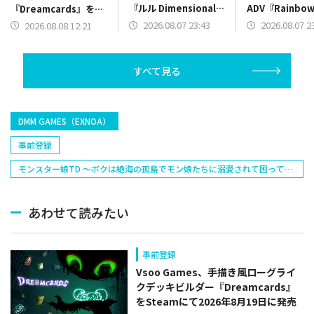
『ルル Dimensional
ADV『Rainbow B
『Dreamcards』を
Leaper』体験版をリ
The Book of 
Steamにて2026年8月
2026.08.07 23:43
2026.08.07 2
2026.08.08 12:21
リース
を発表
19日に発売
すべて見る
DMM GAMES（EXNOA）
事前登録
モンスター娘TD ～ボクは絶海の孤島でモン娘たちに溺愛されて困ってい
る～
あわせて読みたい
事前登録
Vsoo Games、手描き風ローグライ
クデッキビルダー『Dreamcards』
をSteamにて2026年8月19日に発売