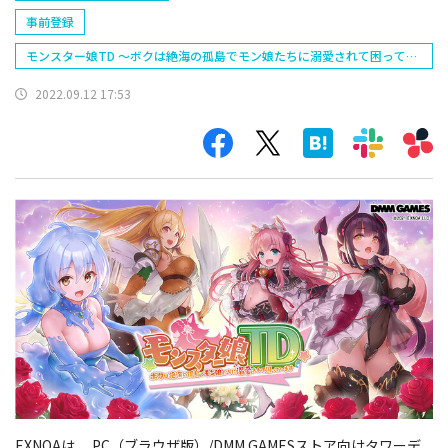
事前登録
モンスター娘TD ～ボクは絶海の孤島でモン娘たちに溺愛されて困ってい
る～
2022.09.12 17:53
EXNOAは、 PC（ブラウザ版）/DMM GAMESストア向けタワーデ