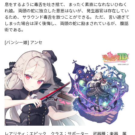
息をするように毒舌を吐き捨て、 まったく素直になれないひねく
れ娘。 両頭の蛇に独立した意思はないが、 発生器官は存在してい
るため、 サラウンド毒舌を放つことができる。 ただ、 言い過ぎて
しまった場合は深く後悔し、 両頭の蛇に励まされているが、 腹話
術である。
[バンシー娘] アンセ
レアリティ：エピック クラス：サポーター 武器種：楽器 属