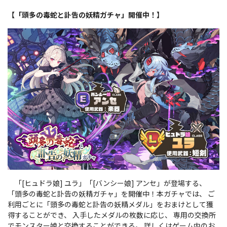
【「頭多の毒蛇と訃告の妖精ガチャ」開催中！】
「[ヒュドラ娘] ユラ」「[バンシー娘] アンセ」が登場する、
「頭多の毒蛇と訃告の妖精ガチャ」を開催中！本ガチャでは、 ご
利用ごとに「頭多の毒蛇と訃告の妖精メダル」をおまけとして獲
得することができ、 入手したメダルの枚数に応じ、 専用の交換所
でモンスター娘と交換することができる。 詳しくはゲーム内のお