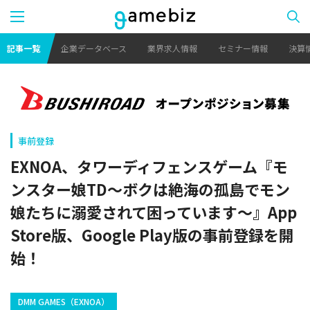
記事一覧
企業データベース
業界求人情報
セミナー情報
決算
事前登録
EXNOA、タワーディフェンスゲーム『モ
ンスター娘TD～ボクは絶海の孤島でモン
娘たちに溺愛されて困っています～』App
Store版、Google Play版の事前登録を開
始！
DMM GAMES（EXNOA）