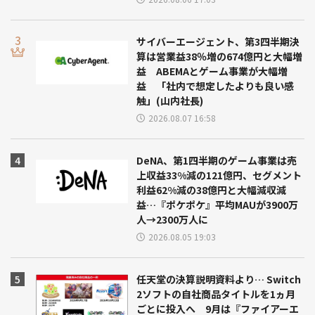
サイバーエージェント、第3四半期決
算は営業益38％増の674億円と大幅増
益 ABEMAとゲーム事業が大幅増
益 「社内で想定したよりも良い感
触」(山内社長)
2026.08.07 16:58
DeNA、第1四半期のゲーム事業は売
上収益33%減の121億円、セグメント
利益62%減の38億円と大幅減収減
益…『ポケポケ』平均MAUが3900万
人→2300万人に
2026.08.05 19:03
任天堂の決算説明資料より… Switch
2ソフトの自社商品タイトルを1ヵ月
ごとに投入へ 9月は『ファイアーエ