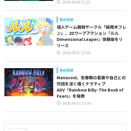
2026.08.08 12:21
事前登録
個人ゲーム開発サークル「結雨木フレ
ン」、2Dワープアクション『ルル
Dimensional Leaper』体験版をリ
リース
2026.08.07 23:43
事前登録
Manavoid、思春期の葛藤や自己との
対話を深く描くナラティブ
ADV『Rainbow Billy: The Book of
Fears』を発表
2026.08.07 23:34