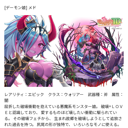
[デーモン娘] メド
レアリティ：エピック クラス：ウォリアー 武器種：斧 属性：
闇
屈折した破壊衝動を抱えている悪魔系モンスター娘。 破壊=ＬＯＶ
Ｅと認識しており、 愛するものほど壊したい衝動に駆られてい
る。 その破壊フェチから、 生まれ故郷を破壊しようとして追放さ
れた過去を持つ。 尻尾の形が独特で、 いろいろなモノに使える。