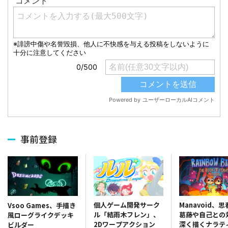
事前登録
個人ゲーム開発サーク
Manavoid、
Vsoo Games、手描き
ル「結雨木フレン」、
葛藤や自己との
風ローグライクデッキ
2Dワープアクション
深く描くナラテ
ビルダー