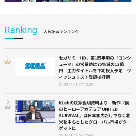
Ranking
人気記事ランキング
セガサミーHD、第1四半期の「コンシ
ューマ」の営業益は75％減の13億
円 主力タイトルを下期投入予定 ウ
ィッシュリスト登録は好調
2026.08.07 12:32
KLabの決算説明資料より…新作『僕
のヒーローアカデミア UNITED
SURVIVAL』は日本国内だけでなく北
米を中心としたグローバル市場がター
ゲットに
2026.08.06 17:03