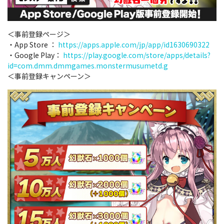
＜事前登録ページ＞
・App Store ：
https://apps.apple.com/jp/app/id1630690322
・Google Play：
https://play.google.com/store/apps/details?
id=com.dmm.dmmgames.monstermusumetd.g
＜事前登録キャンペーン＞