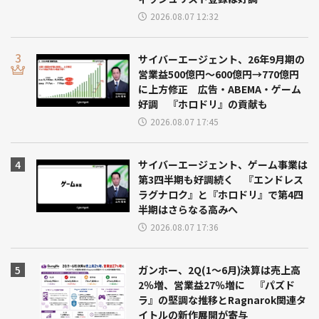
2026.08.07 12:32
サイバーエージェント、26年9月期の
営業益500億円～600億円→770億円
に上方修正 広告・ABEMA・ゲーム
好調 『ホロドリ』の貢献も
2026.08.07 17:45
サイバーエージェント、ゲーム事業は
第3四半期も好調続く 『エンドレス
ラグナロク』と『ホロドリ』で第4四
半期はさらなる高みへ
2026.08.07 17:36
ガンホー、2Q(1～6月)決算は売上高
2％増、営業益27％増に 『パズド
ラ』の堅調な推移とRagnarok関連タ
イトルの新作展開が寄与