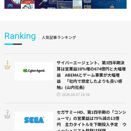
Ranking
人気記事ランキング
サイバーエージェント、第3四半期決
算は営業益38％増の674億円と大幅増
益 ABEMAとゲーム事業が大幅増
益 「社内で想定したよりも良い感
触」(山内社長)
2026.08.07 16:58
セガサミーHD、第1四半期の「コンシ
ューマ」の営業益は75％減の13億
円 主力タイトルを下期投入予定 ウ
ィッシュリスト登録は好調