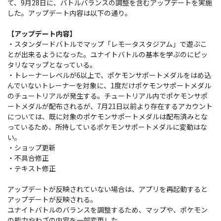
て、9月28日に、バトルバランスの調整を含むアップデートを実施
した。アップデート
内容は以下の通り。
【アップデート内容】
・スタンダードバトルでマップ「レモータスタジアム」で遊ぶこ
とが出来るようになった。ユナイトバトルの基本を学ぶのにピッ
タリなマップとなっている。
・トレーナーレベルが6以上で、ポケモンサポートメダルをはめ込
んでいないトレーナーを対象に、1度だけポケモンサポートメダル
のチュートリアルが発生する。チュートリアル内でポケモンサポ
ートメダルが配布されるが、7月21日以前より存在するアカウント
については、既に対象のポケモンサポートメダルは配布済みとな
っているため、所持しているポケモンサポートメダルに変動はな
い。
・ショップ更新
・不具合修正
・テキスト修正
アップデートが反映されていない場合は、アプリを再起動すると
アップデートが反映される。
ユナイトバトルのバランスを調整するため、マップや、ポケモン
の能力やわざの内容を一部変更した。