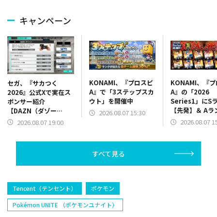
キャンペーン
KONAMI、『プロスピ
KONAMI、『
セガ、『サカつく
A』で「3ステップスカ
A』の「2026
2026』公式Xで実在ス
ウト」を開催中
Series1」にS
ポンサー紹介
【先発】＆ Aラ
【DAZN（ダゾー
2026.08.07 15:30
【野手】新登場
ン）】篇をポスト
2026.08.07 1
2026.08.07 19:00
リー(オリックス
ラー(中日)、奈
己(北海道日本ハ
すべて見る
塁手)、持丸泰輝
捕手)など
Tencent（テンセント）
ポケモン
Pokémon UNITE （ポケモンユナイト）