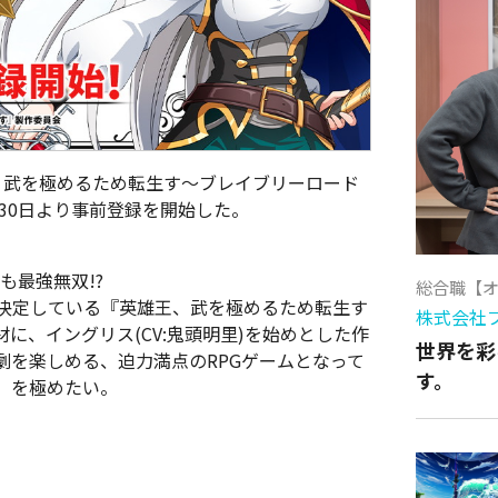
王、武を極めるため転生す～ブレイブリーロード
月30日より事前登録を開始した。
も最強無双!?
総合職【
化が決定している『英雄王、武を極めるため転生す
株式会社
に、イングリス(CV:鬼頭明里)を始めとした作
世界を彩
劇を楽しめる、迫力満点のRPGゲームとなって
す。
」を極めたい。