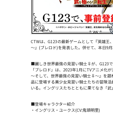
CTWは、G123の最新ゲームとして『英雄
～』(ブレロド)を発表した。併せて、本日9
■麗しき世界最強の見習い騎士♀が、G123で
「ブレロド」は、2023年1月にTVアニメ
～そして、世界最強の見習い騎士♀～』を題材
品に登場する美少女見習い騎士たちの冒険活
いる。イングリスたちとともに果てなき「武
■登場キャラクター紹介
・イングリス・ユークス(CV:鬼頭明里)