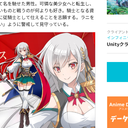
て名を馳せた男性。可憐な美少女へと転生し、
いものと戦うのが何よりも好き。騎士となる資
に従騎士として仕えることを志願する。ラニを
い」ように警戒して見守っている。
クライアン
インフィニ
Unity