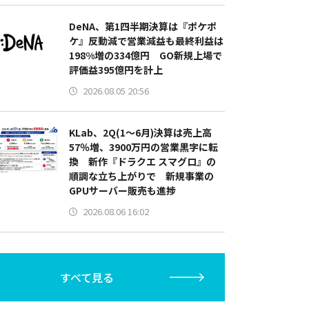
DeNA、第1四半期決算は『ポケポ
ケ』反動減で営業減益も最終利益は
198%増の334億円 GO新規上場で
評価益395億円を計上
2026.08.05 20:56
KLab、2Q(1～6月)決算は売上高
57％増、3900万円の営業黒字に転
換 新作『ドラクエ スマグロ』の
順調な立ち上がりで 新規事業の
GPUサーバー販売も進捗
2026.08.06 16:02
すべて見る