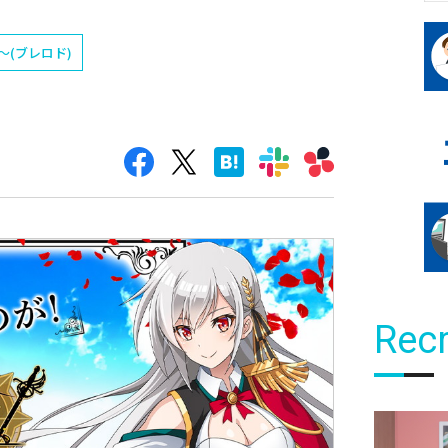
(ブレロド)
Recr