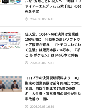
ルを1ヵ月ごとに投入へ 9月は『フ
ァイアーエムブレム 万紫千紅』の発
売を予定
2026.08.06 16:41
任天堂、1Q(4～6月)決算は営業益
150％増に 利益率の高いソフトウ
ェア販売が寄与 『トモコレわくわ
く生活』は販売本数794万本、『ぽ
こ あ ポケモン』は946万本に伸長
2026.08.06 15:52
コロプラの決算説明資料より…3Q
期末の従業員数は前年同期比で201
名減、前四半期比で7名増の965
名 人件費・賞与費用の減少が利益
率改善の一因に
2026.08.05 16:39