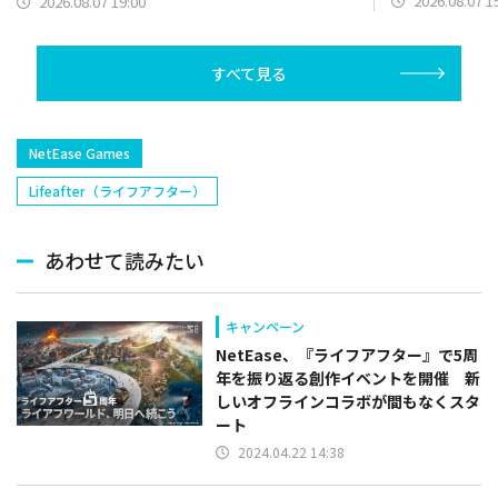
2026.08.07 1
2026.08.07 19:00
リー(オリックス
ラー(中日)、奈
己(北海道日本ハ
すべて見る
塁手)、持丸泰輝
捕手)など
NetEase Games
Lifeafter（ライフアフター）
あわせて読みたい
キャンペーン
NetEase、『ライフアフター』で5周
年を振り返る創作イベントを開催 新
しいオフラインコラボが間もなくスタ
ート
2024.04.22 14:38