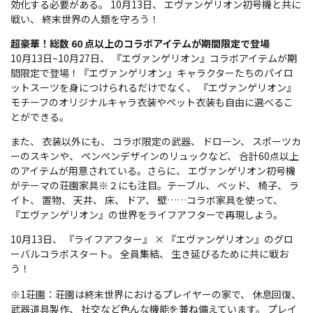
効化する必要がある。 10月13日、 エヴァンゲリオン初号機と共に
戦い、 終末世界の人類を守ろう！
超豪華！総数 60 点以上のコラボアイテムが期間限定で登場
10月13日~10月27日、 『エヴァンゲリオン』コラボアイテムが期
間限定で登場！『エヴァンゲリオン』キャラクターたちのパイロ
ットスーツを身につけられるだけでなく、 『エヴァンゲリオン』
モチーフのオリジナルキャラ衣装やペット衣装も自由に選べるこ
とができる。
また、 衣装以外にも、 コラボ限定の武器、 ドローン、 スポーツカ
ーのスキンや、 ペンペンデザインのリュックなど、 合計60点以上
のアイテムが用意されている。さらに、 エヴァンゲリオン初号機
がテーマの荘園家具※２にも注目。テーブル、 ベッド、 椅子、 ラ
イト、 置物、 天井、 床、 ドア、 壁……コラボ家具を使って、
『エヴァンゲリオン』の世界をライフアフターで再現しよう。
10月13日、 『ライフアフター』 × 『エヴァンゲリオン』のグロ
ーバルコラボスタート。 全員集結、 生き延びるために共に戦お
う！
※1荘園：荘園は終末世界におけるプレイヤーの家で、 休息回復、
武器道具製作、 社交など色んな機能を兼ね備えています。 プレイ