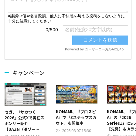
キャンペーン
KONAMI、『プロスピ
KONAMI、『
セガ、『サカつく
A』で「3ステップスカ
A』の「2026
2026』公式Xで実在ス
ウト」を開催中
Series1」にS
ポンサー紹介
【先発】＆ Aラ
【DAZN（ダゾー
2026.08.07 15:30
【野手】新登場
ン）】篇をポスト