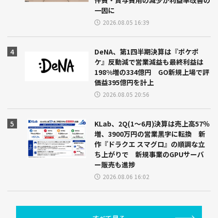
件費・賞与費用の減少が利益率改善の
一因に
2026.08.05 16:39
DeNA、第1四半期決算は『ポケポ
ケ』反動減で営業減益も最終利益は
198%増の334億円 GO新規上場で評
価益395億円を計上
2026.08.05 20:56
KLab、2Q(1～6月)決算は売上高57％
増、3900万円の営業黒字に転換 新
作『ドラクエ スマグロ』の順調な立
ち上がりで 新規事業のGPUサーバ
ー販売も進捗
2026.08.06 16:02