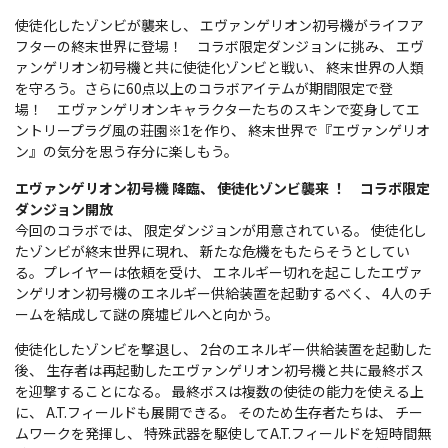
使徒化したゾンビが襲来し、 エヴァンゲリオン初号機がライフア
フターの終末世界に登場！ コラボ限定ダンジョンに挑み、 エヴ
ァンゲリオン初号機と共に使徒化ゾンビと戦い、 終末世界の人類
を守ろう。さらに60点以上のコラボアイテムが期間限定で登
場！ エヴァンゲリオンキャラクターたちのスキンで変身してエ
ントリープラグ風の荘園※1を作り、 終末世界で『エヴァンゲリオ
ン』の気分を思う存分に楽しもう。
エヴァンゲリオン初号機 降臨、 使徒化ゾンビ襲来 ！ コラボ限定
ダンジョン開放
今回のコラボでは、 限定ダンジョンが用意されている。 使徒化し
たゾンビが終末世界に現れ、 新たな危機をもたらそうとしてい
る。プレイヤーは依頼を受け、 エネルギー切れを起こしたエヴァ
ンゲリオン初号機のエネルギー供給装置を起動するべく、 4人のチ
ームを結成して謎の廃墟ビルへと向かう。
使徒化したゾンビを撃退し、 2台のエネルギー供給装置を起動した
後、 生存者は再起動したエヴァンゲリオン初号機と共に最終ボス
を迎撃することになる。 最終ボスは複数の使徒の能力を使える上
に、 A.T.フィールドも展開できる。 そのため生存者たちは、 チー
ムワークを発揮し、 特殊武器を駆使してA.T.フィールドを短時間無