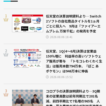
任天堂の決算説明資料より… Switch
2ソフトの自社商品タイトルを1ヵ月
ごとに投入へ 9月は『ファイアーエ
ムブレム 万紫千紅』の発売を予定
2026.08.06 16:41
任天堂、1Q(4～6月)決算は営業益
150％増に 利益率の高いソフトウェ
ア販売が寄与 『トモコレわくわく生
活』は販売本数794万本、『ぽこ あ
ポケモン』は946万本に伸長
2026.08.06 15:52
コロプラの決算説明資料より…3Q期
末の従業員数は前年同期比で201名
減、前四半期比で7名増の965名 人