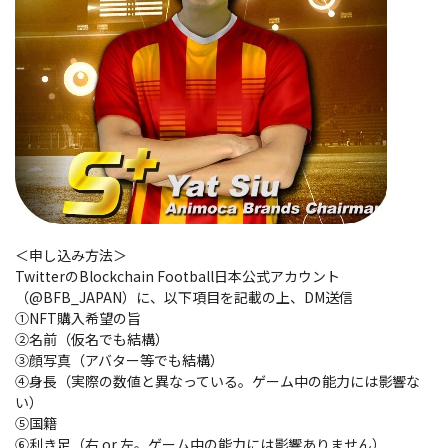
＜申し込み方法＞
TwitterのBlockchain Football日本公式アカウント
（@BFB_JAPAN）に、以下項目を記載の上、DM送信
①NFT購入希望の旨
②名前（仮名でも結構）
③顔写真（アバター等でも結構）
④身長（実際の数値と異なっている。ゲーム中の能力には影響な
い）
⑤国籍
⑥利き足（右 or 左。ゲーム中の能力には影響ありません）