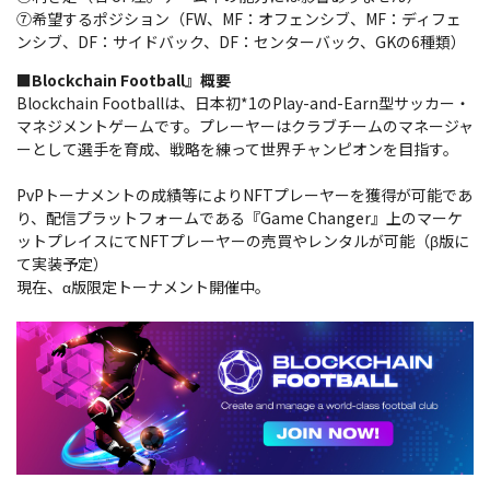
⑦希望するポジション（FW、MF：オフェンシブ、MF：ディフェ
ンシブ、DF：サイドバック、DF：センターバック、GKの6種類）
■Blockchain Football』概要
Blockchain Footballは、日本初*1のPlay-and-Earn型サッカー・
マネジメントゲームです。プレーヤーはクラブチームのマネージャ
ーとして選手を育成、戦略を練って世界チャンピオンを目指す。
PvPトーナメントの成績等によりNFTプレーヤーを獲得が可能であ
り、配信プラットフォームである『Game Changer』上のマーケ
ットプレイスにてNFTプレーヤーの売買やレンタルが可能（β版に
て実装予定）
現在、α版限定トーナメント開催中。