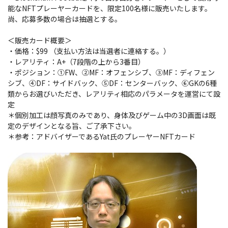
能なNFTプレーヤーカードを、限定100名様に販売いたします。
尚、応募多数の場合は抽選とする。
＜販売カード概要＞
・価格：$99 （支払い方法は当選者に連絡する。）
・レアリティ：A+（7段階の上から3番目）
・ポジション：①FW、②MF：オフェンシブ、③MF：ディフェン
シブ、④DF：サイドバック、⑤DF：センターバック、⑥GKの6種
類からお選びいただき、レアリティ相応のパラメータを運営にて設
定
＊個別加工は顔写真のみであり、身体及びゲーム中の3D画面は既
定のデザインとなる旨、ご了承下さい。
＊参考：アドバイザーであるYat氏のプレーヤーNFTカード