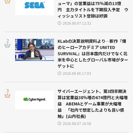
ューマ」の営業益は75％減の13億
円 主力タイトルを下期投入予定 ウ
ィッシュリスト登録は好調
2026.08.07 12:32
KLabの決算説明資料より…新作『僕
のヒーローアカデミア UNITED
SURVIVAL』は日本国内だけでなく北
米を中心としたグローバル市場がター
ゲットに
2026.08.06 17:03
サイバーエージェント、第3四半期決
算は営業益38％増の674億円と大幅増
益 ABEMAとゲーム事業が大幅増
益 「社内で想定したよりも良い感
触」(山内社長)
2026.08.07 16:58