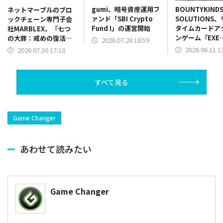
gumi、暗号資産運用フ
BOUNTYKIND
ネットマーブルのブロ
ァンド「SBI Crypto
SOLUTIONS
ックチェーン専門子会
Fund I」の運営開始
タイムカードア
社MARBLEX、『七つ
ンゲーム『EXE
の大罪：戒めの復活
2026.07.28 18:59
ARENA』が事
NFT』を正式リリース
2026.06.11 1
2026.07.30 17:10
ャンペーンを開
すべて見る
Game Changer
あわせて読みたい
Game Changer