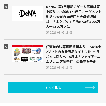
DeNA、第1四半期のゲーム事業は売
上収益33%減の121億円、セグメント
利益62%減の38億円と大幅減収減
益…『ポケポケ』平均MAUが3900万
人→2300万人に
2026.08.05 19:03
任天堂の決算説明資料より… Switch
2ソフトの自社商品タイトルを1ヵ月
ごとに投入へ 9月は『ファイアーエ
ムブレム 万紫千紅』の発売を予定
2026.08.06 16:41
すべて見る