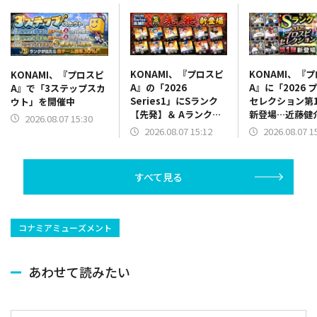
KONAMI、『プロスピ
KONAMI、『
KONAMI、『プロスピ
A』の「2026
A』に「2026 
A』で「3ステップスカ
Series1」にSランク
セレクション第
ウト」を開催中
【先発】＆ Aランク
新登場…近藤健
2026.08.07 15:30
【野手】新登場…ジェ
トバンク/右翼手
2026.08.07 15:12
2026.08.07 1
リー(オリックス)、マ
藤輝明(阪神/三
ラー(中日)、奈良間大
髙橋光成(西武/
己(北海道日本ハム/二
Ｒ．マルティネ
すべて見る
塁手)、持丸泰輝(広島/
人/抑え)など
捕手)など
コナミアミューズメント
あわせて読みたい