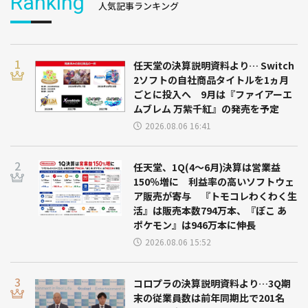
Ranking
人気記事ランキング
任天堂の決算説明資料より… Switch
2ソフトの自社商品タイトルを1ヵ月
ごとに投入へ 9月は『ファイアーエ
ムブレム 万紫千紅』の発売を予定
2026.08.06 16:41
任天堂、1Q(4～6月)決算は営業益
150％増に 利益率の高いソフトウェ
ア販売が寄与 『トモコレわくわく生
活』は販売本数794万本、『ぽこ あ
ポケモン』は946万本に伸長
2026.08.06 15:52
コロプラの決算説明資料より…3Q期
末の従業員数は前年同期比で201名