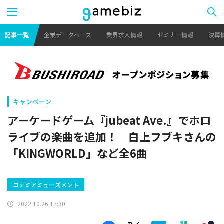
記事一覧
企業データベース
業界求人情報
セミナー情報
決算
キャンペーン
アーケードゲーム『jubeat Ave.』でホロ
ライブの楽曲を追加！ 白上フブキさんの
「KINGWORLD」など全6曲
コナミアミューズメント
2022.10.26 17:30