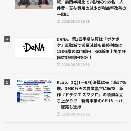
減、前四半期比で7名増の965名 人
件費・賞与費用の減少が利益率改善の
一因に
2026.08.05 16:39
DeNA、第1四半期決算は『ポケポ
ケ』反動減で営業減益も最終利益は
198%増の334億円 GO新規上場で評
価益395億円を計上
2026.08.05 20:56
KLab、2Q(1～6月)決算は売上高57％
増、3900万円の営業黒字に転換 新
作『ドラクエ スマグロ』の順調な立
ち上がりで 新規事業のGPUサーバ
ー販売も進捗
2026.08.06 16:02