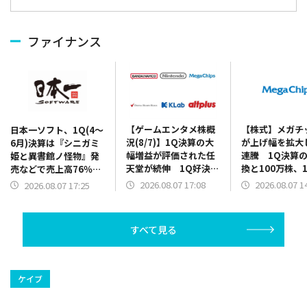
ファイナンス
【ゲームエンタメ株概
【株式】メガチ
日本一ソフト、1Q(4～
況(8/7)】1Q決算の大
が上げ幅を拡大
6月)決算は『シニガミ
幅増益が評価された任
連騰 1Q決算
姫と異書館ノ怪物』発
天堂が続伸 1Q好決算
換と100万株、1
売などで売上高76％増
と2Q累計業績予想の上
円を上限とした
に 2Q以降発売の新作
2026.08.07 17:08
2026.08.07 1
2026.08.07 17:25
方修正を発表のバンダ
買いの発表で
の開発費用先行で営業
イナムコHDは5000円
赤字を計上
台を回復
すべて見る
ケイブ