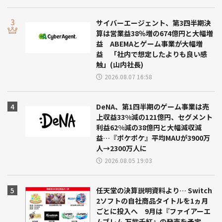
サイバーエージェント、第3四半期決
算は営業益38％増の674億円と大幅増
益 ABEMAとゲーム事業が大幅増
益 「社内で想定したよりも良い感
触」(山内社長)
2026.08.07 16:58
DeNA、第1四半期のゲーム事業は売
上収益33%減の121億円、セグメント
利益62%減の38億円と大幅減収減
益…『ポケポケ』平均MAUが3900万
人→2300万人に
2026.08.05 19:03
任天堂の決算説明資料より… Switch
2ソフトの自社商品タイトルを1ヵ月
ごとに投入へ 9月は『ファイアーエ
ムブレム 万紫千紅』の発売を予定