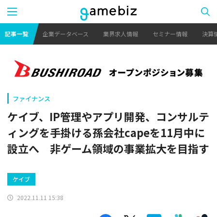
記事一覧
企業データベース
業界求人情報
セミナー情報
決算
ファイナンス
ケイブ、IP管理やアプリ開発、コンサルテ
ィングを手掛ける孫会社capeを11月中に
設立へ 非ゲーム領域の事業拡大を目指す
ケイブ
2022.11.11 15:38