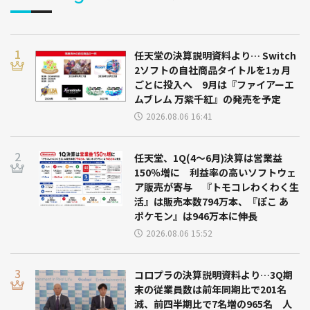
任天堂の決算説明資料より… Switch
2ソフトの自社商品タイトルを1ヵ月
ごとに投入へ 9月は『ファイアーエ
ムブレム 万紫千紅』の発売を予定
2026.08.06 16:41
任天堂、1Q(4～6月)決算は営業益
150％増に 利益率の高いソフトウェ
ア販売が寄与 『トモコレわくわく生
活』は販売本数794万本、『ぽこ あ
ポケモン』は946万本に伸長
2026.08.06 15:52
コロプラの決算説明資料より…3Q期
末の従業員数は前年同期比で201名
減、前四半期比で7名増の965名 人