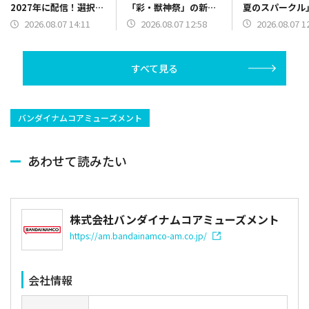
「彩・獣神祭」の新限
夏のスパークル
2027年に配信！選択肢
定キャラ2体が登場
催！miComet
は無し、プレイヤー自
2026.08.07 12:58
2026.08.07 1
2026.08.07 14:11
衣装で登場
らがキーワードを導き
出す
すべて見る
バンダイナムコアミューズメント
あわせて読みたい
株式会社バンダイナムコアミューズメント
https://am.bandainamco-am.co.jp/
会社情報