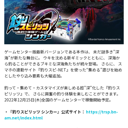
ゲームセンター版最新バージョンである本作は、 未だ謎多き”深
海”が新たな舞台に。 ウキを沈める新ギミックとともに、 深海か
ら釣ることができるブキミな深海魚たちが続々登場。 さらに、 ス
マホの連動サイト『釣りスピ-NET』を使った“集める”遊びを始め
としたやり込み要素も大幅追加。
釣って・集めて・カスタマイズが楽しめる超”深”化した『釣りス
ピリッツ』で、 さらに興奮の釣り体験を楽しむことができます。
2022年12月15日(木)全国のゲームセンターで稼働開始予定。
・『釣りスピリッツ シンカー』公式サイト：
https://trsp.bn-
am.net/index.html