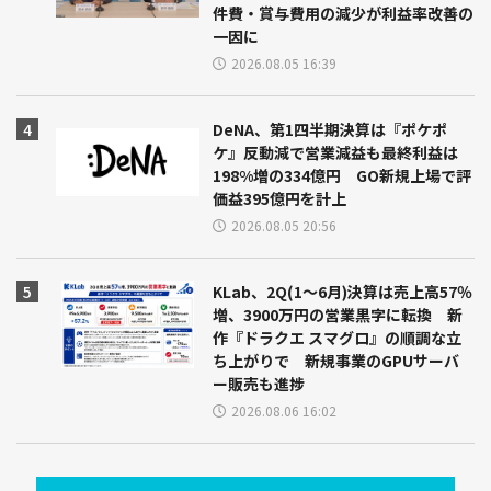
件費・賞与費用の減少が利益率改善の
一因に
2026.08.05 16:39
DeNA、第1四半期決算は『ポケポ
ケ』反動減で営業減益も最終利益は
198%増の334億円 GO新規上場で評
価益395億円を計上
2026.08.05 20:56
KLab、2Q(1～6月)決算は売上高57％
増、3900万円の営業黒字に転換 新
作『ドラクエ スマグロ』の順調な立
ち上がりで 新規事業のGPUサーバ
ー販売も進捗
2026.08.06 16:02