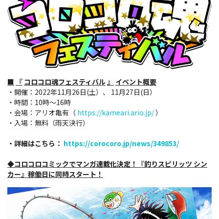
■
『
コロコロ魂フェスティバル
』
イベント概要
・開催：2022年11月26日(土）、 11月27日(日）
・時間：10時～16時
・会場：アリオ亀有（
https://kameari.ario.jp/
）
・入場：無料（雨天決行）
・詳細はこちら：
https://corocoro.jp/news/349853/
◆コロコロコミックでマンガ連載化決定！『釣りスピリッツ シン
カー』稼働日に同時スタート！