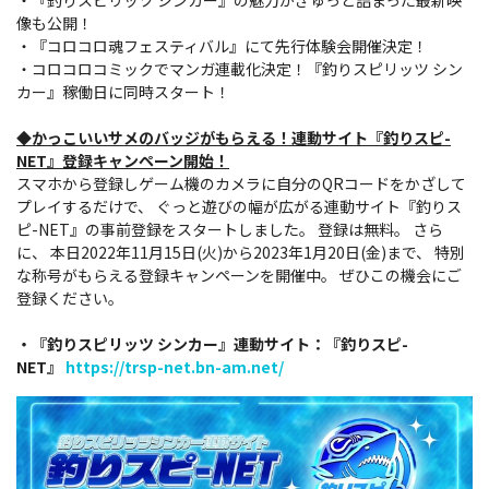
・『釣りスピリッツ シンカー』の魅力がぎゅっと詰まった最新映
像も公開！
・『コロコロ魂フェスティバル』にて先行体験会開催決定！
・コロコロコミックでマンガ連載化決定！『釣りスピリッツ シン
カー』稼働日に同時スタート！
◆かっこいいサメのバッジがもらえる！連動サイト『釣りスピ-
NET』登録キャンペーン開始！
スマホから登録しゲーム機のカメラに自分のQRコードをかざして
プレイするだけで、 ぐっと遊びの幅が広がる連動サイト『釣りス
ピ-NET』の事前登録をスタートしました。 登録は無料。 さら
に、 本日2022年11月15日(火)から2023年1月20日(金)まで、 特別
な称号がもらえる登録キャンペーンを開催中。 ぜひこの機会にご
登録ください。
・『釣りスピリッツ シンカー』連動サイト：『釣りスピ-
NET』
https://trsp-net.bn-am.net/