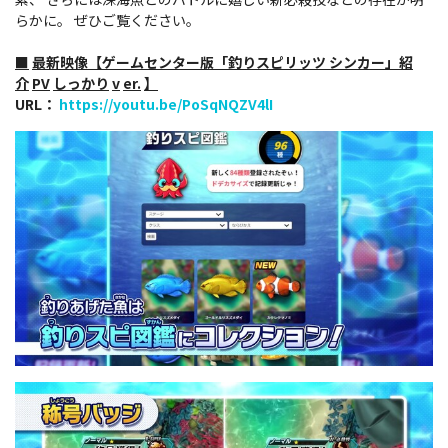
らかに。 ぜひご覧ください。
■
最新映像【ゲームセンター版「釣りスピリッツ シンカー」紹
介
PV
しっかり
v
er.
】
URL：
https://youtu.be/PoSqNQZV4lI