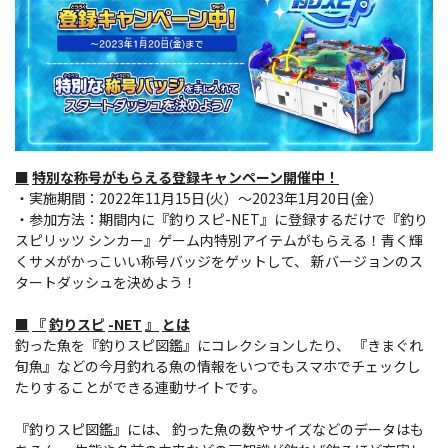
■
特別な称号がもらえる登録キャンペーン開催中！
・実施期間：2022年11月15日(火）～2023年1月20日(金）
・参加方法：期間内に『釣りスピ-NET』に登録するだけで『釣り
スピリッツ シンカー』ゲーム内特別アイテムがもらえる！青く輝
くサメがかっこいい称号バッジをゲットして、 新バージョンのス
タートダッシュを決めよう！
■
『
釣りスピ
-NET
』
とは
釣った魚を『釣りスピ図鑑』にコレクションしたり、 『きまぐれ
旬魚』などの今月釣れる魚の情報をいつでもスマホでチェックし
たりすることができる連動サイトです。
『釣りスピ図鑑』には、 釣った魚の数やサイズなどのデータはも