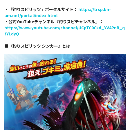
・『釣りスピリッツ』ポータルサイト：
https://trsp.bn-
am.net/portal/index.html
・公式YouTubeチャンネル『釣りスピチャンネル』：
https://www.youtube.com/channel/UCpTC0Ckd_YV4PnR_q
tYLdyQ
■『釣りスピリッツ シンカー』とは