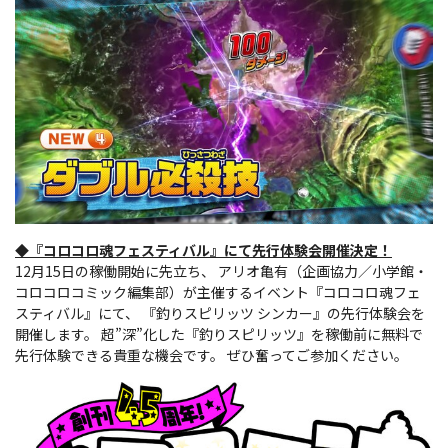
◆『コロコロ魂フェスティバル』にて先行体験会開催決定！
12月15日の稼働開始に先立ち、 アリオ亀有（企画協力／小学館・
コロコロコミック編集部）が主催するイベント『コロコロ魂フェ
スティバル』にて、 『釣りスピリッツ シンカー』の先行体験会を
開催します。 超”深”化した『釣りスピリッツ』を稼働前に無料で
先行体験できる貴重な機会です。 ぜひ奮ってご参加ください。