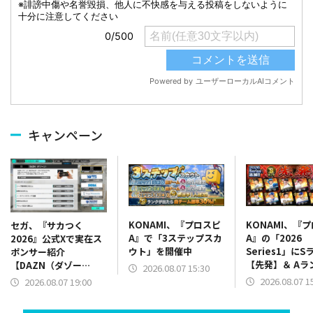
キャンペーン
KONAMI、『プロスピ
KONAMI、『
セガ、『サカつく
A』で「3ステップスカ
A』の「2026
2026』公式Xで実在ス
ウト」を開催中
Series1」にS
ポンサー紹介
【先発】＆ Aラ
【DAZN（ダゾー
2026.08.07 15:30
【野手】新登場
ン）】篇をポスト
2026.08.07 1
2026.08.07 19:00
リー(オリックス
ラー(中日)、奈