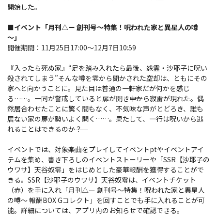
開始した。
■イベント「月刊△ー 創刊号～特集！呪われた家と異星人の噂
～」
開催期間：11月25日17:00～12月7日10:59
『入ったら死ぬ家』――“足を踏み入れたら最後、怨霊・沙耶子に呪い
殺されてしまう”そんな噂を零から聞かされた空却は、ともにその
家へと向かうことに。見た目は普通の一軒家だが何かを感じ
る……。一同が警戒していると扉が開き――中から寂雷が現れた。偶
然居合わせたことに驚く間もなく、不気味な声がとどろき、誰も
居ない家の扉が勢いよく開く……。果たして、一行は呪いから逃
れることはできるのか――？
イベントでは、対象楽曲をプレイしてイベントptやイベントアイ
テムを集め、書き下ろしのイベントストーリーや「SSR【沙耶子の
ウワサ】天谷奴零」をはじめとした豪華報酬を獲得することがで
きる。SSR【沙耶子のウワサ】天谷奴零は、イベントチケット
（赤）を手に入れ「月刊△ー 創刊号～特集！呪われた家と異星人
の噂～ 報酬BOX Gコレクト」を回すことでも手に入れることが可
能。詳細については、アプリ内のお知らせで確認できる。