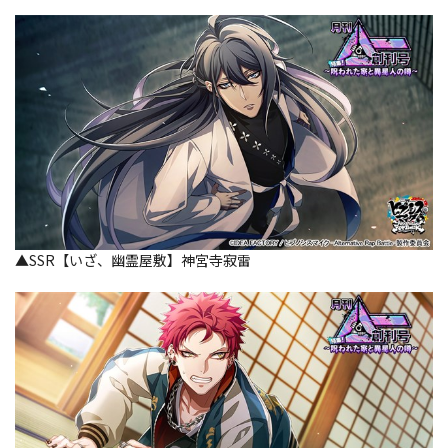
▲SSR【いざ、幽霊屋敷】神宮寺寂雷