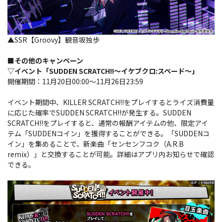
▲SSR【Groovy】観音坂独歩
■その他のキャンペーン
▽イベント「SUDDEN SCRATCH!!～イケブクロ:スペード～」
開催期間：11月20日00:00～11月26日23:59
イベント期間中、KILLER SCRATCH!!をプレイするとライズ消費量
に応じた確率でSUDDEN SCRATCH!!が発生する。SUDDEN
SCRATCH!!をプレイすると、通常の報酬アイテムの他、限定アイ
テム「SUDDENコイン」を獲得することができる。「SUDDENコ
イン」を集めることで、新楽曲「センセンフコク（A.R.B
remix）」と交換することが可能。詳細はアプリ内お知らせで確認
できる。