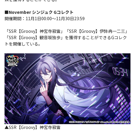
■November シンジュク Gコレクト
開催期間：11月1日00:00～11月30日23:59
「SSR【Groovy】神宮寺寂雷」「SSR【Groovy】伊弉冉一二三」
「SSR【Groovy】観音坂独歩」を獲得することができるGコレク
トを開催している。
▲SSR【Groovy】神宮寺寂雷