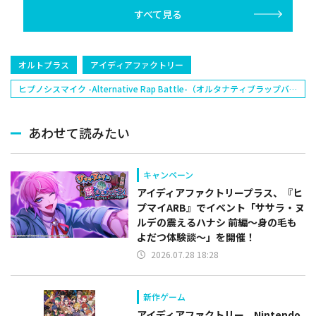
己(北海道日本ハ
すべて見る
塁手)、持丸泰輝
捕手)など
オルトプラス
アイディアファクトリー
ヒプノシスマイク -Alternative Rap Battle-（オルタナティブラップバト
ル）
あわせて読みたい
キャンペーン
アイディアファクトリープラス、『ヒ
プマイARB』でイベント「ササラ・ヌ
ルデの震えるハナシ 前編～身の毛も
よだつ体験談～」を開催！
2026.07.28 18:28
新作ゲーム
アイディアファクトリー、Nintendo