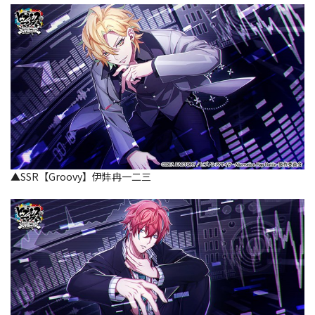
▲SSR【Groovy】伊弉冉一二三