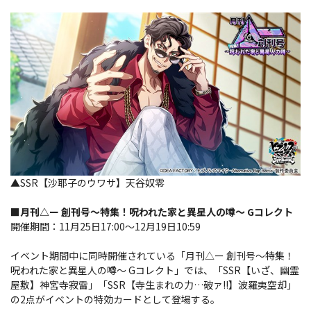
▲SSR【沙耶子のウワサ】天谷奴零
■月刊△ー 創刊号～特集！呪われた家と異星人の噂～ Gコレクト
開催期間：11月25日17:00～12月19日10:59
イベント期間中に同時開催されている「月刊△ー 創刊号～特集！
呪われた家と異星人の噂～ Gコレクト」では、「SSR【いざ、幽霊
屋敷】神宮寺寂雷」「SSR【寺生まれの力…破ァ!!】波羅夷空却」
の2点がイベントの特効カードとして登場する。