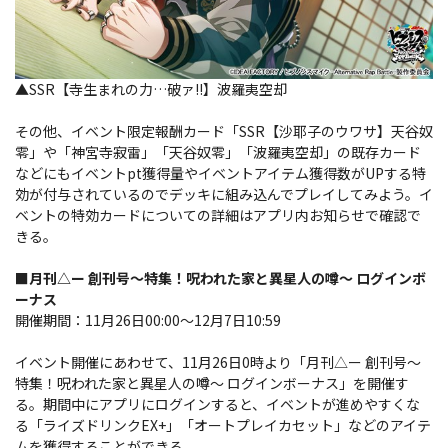
▲SSR【寺生まれの力…破ァ!!】波羅夷空却
その他、イベント限定報酬カード「SSR【沙耶子のウワサ】天谷奴
零」や「神宮寺寂雷」「天谷奴零」「波羅夷空却」の既存カード
などにもイベントpt獲得量やイベントアイテム獲得数がUPする特
効が付与されているのでデッキに組み込んでプレイしてみよう。イ
ベントの特効カードについての詳細はアプリ内お知らせで確認で
きる。
■月刊△ー 創刊号～特集！呪われた家と異星人の噂～ ログインボ
ーナス
開催期間：11月26日00:00～12月7日10:59
イベント開催にあわせて、11月26日0時より「月刊△ー 創刊号～
特集！呪われた家と異星人の噂～ ログインボーナス」を開催す
る。期間中にアプリにログインすると、イベントが進めやすくな
る「ライズドリンクEX+」「オートプレイカセット」などのアイテ
ムを獲得することができる。