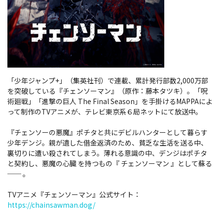
「少年ジャンプ+」（集英社刊）で連載、累計発行部数2,000万部
を突破している『チェンソーマン』（原作：藤本タツキ）。「呪
術廻戦」「進撃の巨人 The Final Season」を手掛けるMAPPAによ
って制作のTVアニメが、テレビ東京系６局ネットにて放送中。
『チェンソーの悪魔』ポチタと共にデビルハンターとして暮らす
少年デンジ。
親が遺した借金返済のため、貧乏な生活を送る中、
裏切りに遭い殺されてしまう。薄れる意識の中、デンジはポチタ
と契約し、悪魔の心臓 を持つもの『 チェンソーマン 』として蘇る
── 。
TVアニメ『チェンソーマン』公式サイト：
https://chainsawman.dog/