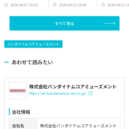
幻光の記憶-』チケット
展！リズムアク
定
2026.08.07 18:40
2026.08.07 1
2026.08.07 20:32
発売開始！限定グッズ
パートを実際に
情報も一部公開
可能
すべて見る
バンダイナムコアミューズメント
あわせて読みたい
株式会社バンダイナムコアミューズメント
https://am.bandainamco-am.co.jp/
会社情報
会社名
株式会社バンダイナムコアミューズメント