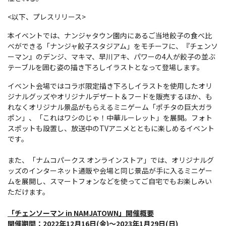
<以下、プレスリリース>
本イベントでは、ナンジャタウン園内にあるご当地餃子の食べ比
べができる「ナンジャ餃子スタジアム」をモチーフに、『チェンソ
ーマン』のデンジ、マキマ、早川アキ、パワーの4人が餃子の並ぶ
テーブルを囲む姿の描き下ろしイラストとなって登場します。
イベント会場ではコラボ限定描き下ろしイラストを使用したオリ
ジナルグッズやオリジナルデザート＆フードを販売するほか、も
れなくオリジナル景品がもらえるミニゲーム「ポチタの巨大ガラ
ポン」、「これはワシのじゃ！中華ルーレット」を展開。フォト
スポットも設置し、放送中のTVアニメとともに楽しめるイベント
です。
また、「ナムコパークス オンラインストア」では、オリジナルグ
ッズのインターネット通販や会場と同じ景品が手に入るミニゲー
ムを展開し、スマートフォンなどを使ってご自宅でもお楽しみい
ただけます。
「チェンソーマン
in NAMJATOWN」
開催概要
開催期間：2022年12月16日(金)～2023年1月29日(日)