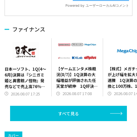
ファイナンス
【ゲームエンタメ株概
【株式】メガチ
日本一ソフト、1Q(4～
況(8/7)】1Q決算の大
が上げ幅を拡大
6月)決算は『シニガミ
幅増益が評価された任
連騰 1Q決算
姫と異書館ノ怪物』発
天堂が続伸 1Q好決算
換と100万株、1
売などで売上高76％増
と2Q累計業績予想の上
円を上限とした
に 2Q以降発売の新作
2026.08.07 17:08
2026.08.07 1
2026.08.07 17:25
方修正を発表のバンダ
買いの発表で
の開発費用先行で営業
イナムコHDは5000円
赤字を計上
台を回復
すべて見る
カバー