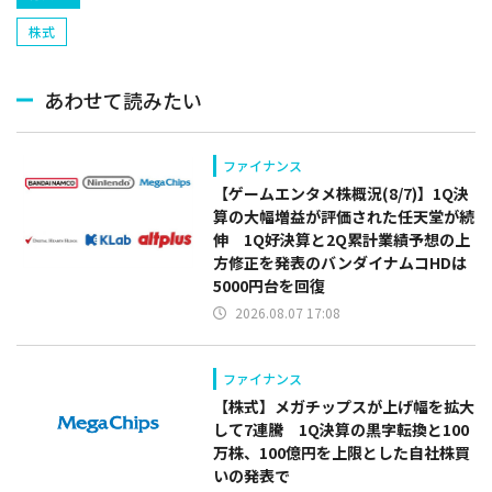
株式
あわせて読みたい
ファイナンス
【ゲームエンタメ株概況(8/7)】1Q決
算の大幅増益が評価された任天堂が続
伸 1Q好決算と2Q累計業績予想の上
方修正を発表のバンダイナムコHDは
5000円台を回復
2026.08.07 17:08
ファイナンス
【株式】メガチップスが上げ幅を拡大
して7連騰 1Q決算の黒字転換と100
万株、100億円を上限とした自社株買
いの発表で