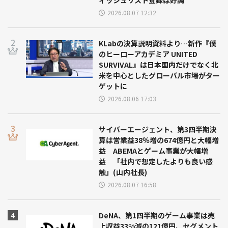
ィッシュリスト登録は好調
2026.08.07 12:32
KLabの決算説明資料より…新作『僕
のヒーローアカデミア UNITED
SURVIVAL』は日本国内だけでなく北
米を中心としたグローバル市場がター
ゲットに
2026.08.06 17:03
サイバーエージェント、第3四半期決
算は営業益38％増の674億円と大幅増
益 ABEMAとゲーム事業が大幅増
益 「社内で想定したよりも良い感
触」(山内社長)
2026.08.07 16:58
DeNA、第1四半期のゲーム事業は売
上収益33%減の121億円、セグメント