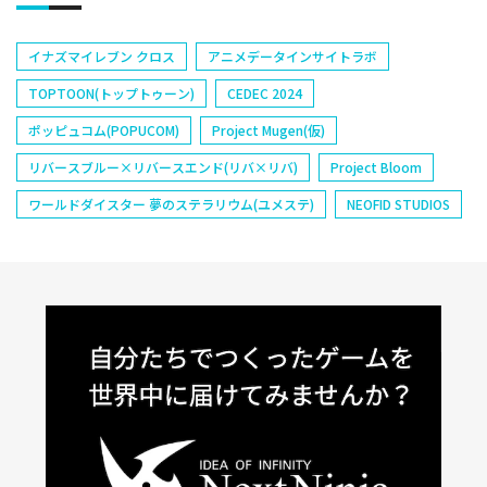
イナズマイレブン クロス
アニメデータインサイトラボ
TOPTOON(トップトゥーン)
CEDEC 2024
ポッピュコム(POPUCOM)
Project Mugen(仮)
リバースブルー×リバースエンド(リバ×リバ)
Project Bloom
ワールドダイスター 夢のステラリウム(ユメステ)
NEOFID STUDIOS