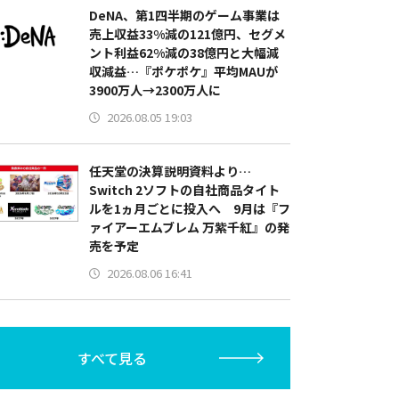
DeNA、第1四半期のゲーム事業は
売上収益33%減の121億円、セグメ
ント利益62%減の38億円と大幅減
収減益…『ポケポケ』平均MAUが
3900万人→2300万人に
2026.08.05 19:03
任天堂の決算説明資料より…
Switch 2ソフトの自社商品タイト
ルを1ヵ月ごとに投入へ 9月は『フ
ァイアーエムブレム 万紫千紅』の発
売を予定
2026.08.06 16:41
すべて見る