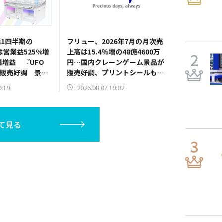
1四半期の
フリュー、2026年7月の月次売
は営業益525%増
上高は15.4％増の48億4600万
幅増益 『UFO
円…国内クレーンゲーム景品が
10』販売好調 景品
販売好調、プリントシールも新
器需要も旺盛
機種発売で伸長
9:19
2026.08.07 19:02
て見る