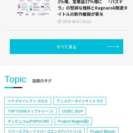
2％増、営業益27％増に 『パズド
ラ』の堅調な推移とRagnarok関連タ
イトルの新作展開が寄与
2026.08.07 16:12
すべて見る
Topic
話題のタグ
イナズマイレブン クロス
アニメデータインサイトラボ
TOPTOON(トップトゥーン)
CEDEC 2024
ポッピュコム(POPUCOM)
Project Mugen(仮)
リバースブルー×リバースエンド(リバ×リバ)
Project Bloom