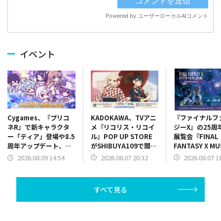
イベント
KADOKAWA、TVアニ
『ファイナルフ
Cygames、『プリコ
メ『リコリス・リコイ
ジーX』の25周
ネR』で新キャラクタ
ル』POP UP STORE
展覧会『FINAL
ー「ティア」登場や8.5
がSHIBUYA109で開催
FANTASY X M
周年アップデート、コ
決定
幻光の記憶-』
ラボ情報を8.5 周年直
2026.08.07 20:32
2026.08.07 1
2026.08.09 14:54
発売開始！限定
前生放送で発表
情報も一部公開
すべて見る