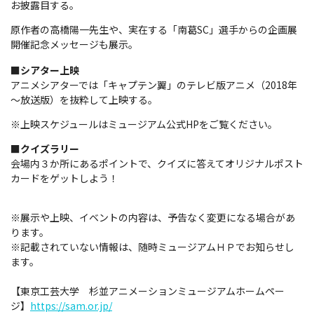
お披露目する。
原作者の高橋陽一先生や、実在する「南葛SC」選手からの企画展
開催記念メッセージも展示。
■シアター上映
アニメシアターでは「キャプテン翼」のテレビ版アニメ（2018年
～放送版）を抜粋して上映する。
※上映スケジュールはミュージアム公式HPをご覧ください。
■クイズラリー
会場内３か所にあるポイントで、クイズに答えてオリジナルポスト
カードをゲットしよう！
※展示や上映、イベントの内容は、予告なく変更になる場合があ
ります。
※記載されていない情報は、随時ミュージアムＨＰでお知らせし
ます。
【東京工芸大学 杉並アニメーションミュージアムホームペー
ジ】
https://sam.or.jp/