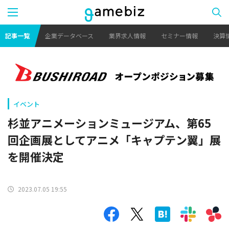
記事一覧
企業データベース
業界求人情報
セミナー情報
決算
イベント
杉並アニメーションミュージアム、第65
回企画展としてアニメ「キャプテン翼」展
を開催決定
2023.07.05 19:55