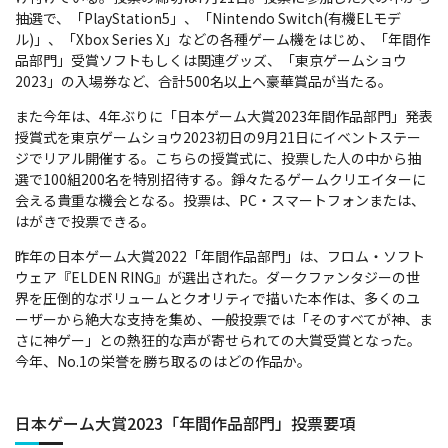
抽選で、「PlayStation5」、「Nintendo Switch(有機ELモデ
ル)」、「Xbox Series X」などの各種ゲーム機をはじめ、「年間作
品部門」受賞ソフトもしくは関連グッズ、「東京ゲームショウ
2023」の入場券など、合計500名以上へ豪華賞品が当たる。
また今年は、4年ぶりに「日本ゲーム大賞2023年間作品部門」発表
授賞式を東京ゲームショウ2023初日の9月21日にイベントステー
ジでリアル開催する。こちらの授賞式に、投票した人の中から抽
選で100組200名を特別招待する。錚々たるゲームクリエイターに
会える貴重な機会となる。投票は、PC・スマートフォンまたは、
はがきで投票できる。
昨年の日本ゲーム大賞2022「年間作品部門」は、フロム・ソフト
ウェア『ELDEN RING』が選出された。ダークファンタジーの世
界を圧倒的なボリュームとクオリティで描いた本作は、多くのユ
ーザーから絶大な支持を集め、一般投票では「そのすべてが神、ま
さに神ゲー」との熱狂的な声が寄せられての大賞受賞となった。
今年、No.1の栄誉を勝ち取るのはどの作品か。
日本ゲーム大賞2023「年間作品部門」投票要項