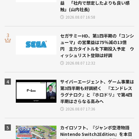
益 「社内で想定したよりも良い感
触」(山内社長)
2026.08.07 16:58
セガサミーHD、第1四半期の「コンシ
ューマ」の営業益は75％減の13億
円 主力タイトルを下期投入予定 ウ
ィッシュリスト登録は好調
2026.08.07 12:32
サイバーエージェント、ゲーム事業は
第3四半期も好調続く 『エンドレス
ラグナロク』と『ホロドリ』で第4四
半期はさらなる高みへ
2026.08.07 17:36
カイロソフト、『ジャンボ空港物語
Nintendo Switch2Edition』を本日