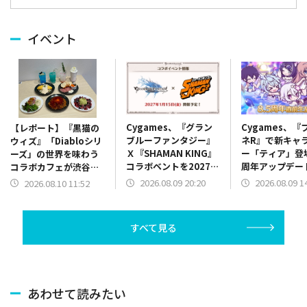
イベント
Cygames、『グラン
Cygames、『
【レポート】『黒猫の
ブルーファンタジー』
ネR』で新キャ
ウィズ』「Diabloシリ
Ｘ『SHAMAN KING』
ー「ティア」登場
ーズ」の世界を味わう
コラボベントを2027年
周年アップデー
コラボカフェが渋谷・
1月15日に開催決定
ラボ情報を8.5 
ORBcafeで開催 録り
2026.08.09 20:20
2026.08.09 1
2026.08.10 11:52
前生放送で発表
下ろしボイスや限定メ
ニューで没入感を演出
すべて見る
あわせて読みたい