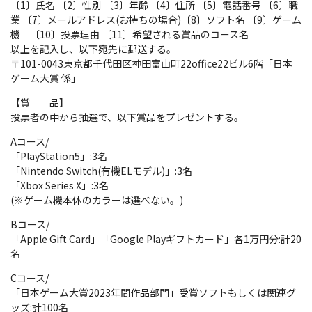
〔1〕氏名 〔2〕性別 〔3〕年齢 〔4〕住所 〔5〕電話番号 〔6〕職
業 〔7〕メールアドレス(お持ちの場合)〔8〕ソフト名 〔9〕ゲーム
機 〔10〕投票理由 〔11〕希望される賞品のコース名
以上を記入し、以下宛先に郵送する。
〒101-0043東京都千代田区神田富山町22office22ビル6階「日本
ゲーム大賞 係」
【賞 品】
投票者の中から抽選で、以下賞品をプレゼントする。
Aコース/
「PlayStation5」:3名
「Nintendo Switch(有機ELモデル)」:3名
「Xbox Series X」:3名
(※ゲーム機本体のカラーは選べない。)
Bコース/
「Apple Gift Card」「Google Playギフトカード」各1万円分:計20
名
Cコース/
「日本ゲーム大賞2023年間作品部門」受賞ソフトもしくは関連グ
ッズ:計100名