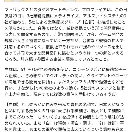
マトリックスとスタジオアートディンク、プロファイアは、この日
(8月29日)、3社業務提携にメテオライズ、アルファ・システムの2
社が加わり、5社による業務提携グループ【白群】を結成したこと
を明らかにした。合併ではなく、業務提携という形で開発案件に
協力して開発するもので、非常に興味深い。昨今、ゲーム開発の
規模が大きく複雑になっていく一方だが、合併など規模の拡大で
対応するのではなく、複数社でそれぞれが強みやリソースを出し
合って共同で大きな開発案件に挑むというのは一つの解といえる
だろう。引き続き参画する企業を募集しているとのこと。
白群は、5社それぞれの長所を使い、コンテンツごとに最適なチー
ム組成し、きめ細やかでクオリティの高い、クライアントやユーザ
が満足できる開発を目指す。またスタッフの共有や勉強会などを
行い、さながら1つの会社のような動く。5社分のスタッフと技術
向上力を備え、現在すでに複数の案件を手掛けているそうだ。
【白群】とは柔らかい白みを帯んだ青色の名称で、日本人が持つ
色彩に対する数多くの呼称に表される繊細さ、職人として細部に
までこだわった「ものつくり」を提供する仲間としての意味が込
められている。また「白」は精錬・潔白・清さ、「群」は群・軍
勢を意味し、あまたの軍勢で期待に応えていくという意味も込め