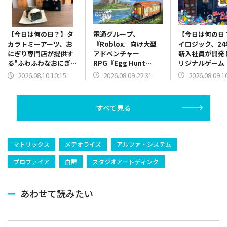
電通グループ、
【今日は何の日
【今日は何の日？】タ
『Roblox』向け大型
イロジック、24
カラトミーアーツ、お
アドベンチャー
新入社員が開発
にぎり専門店が提供す
RPG『Egg Hunt
リジナルゲーム
る"ふわふわなおにぎ
2026: The Grand
ャメチャロボッ
り"が手軽に作れる「究
2026.08.09 22:31
2026.08.09 1
2026.08.10 10:15
Eggspress』のプロデ
App Storeで
極のおにぎり」を発売
ュースとグローバル展
（2024年8月9
（2023年8月10日）
開を支援
すべて見る
マトリックス
メテオライズ
アルファ・システム
プロファイア
白群
スタジオアートディンク
あわせて読みたい