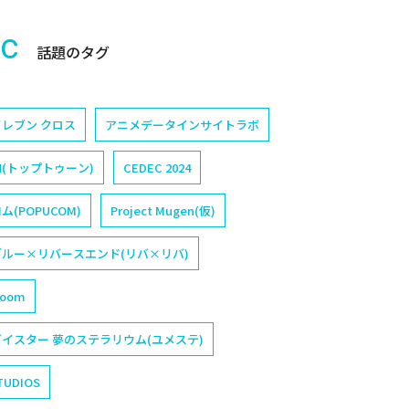
ic
話題のタグ
レブン クロス
アニメデータインサイトラボ
N(トップトゥーン)
CEDEC 2024
(POPUCOM)
Project Mugen(仮)
ルー×リバースエンド(リバ×リバ)
loom
イスター 夢のステラリウム(ユメステ)
TUDIOS