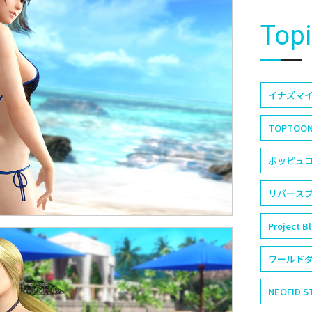
Top
イナズマイ
TOPTOO
ポッピュコム
リバースブ
Project B
ワールドダ
NEOFID S