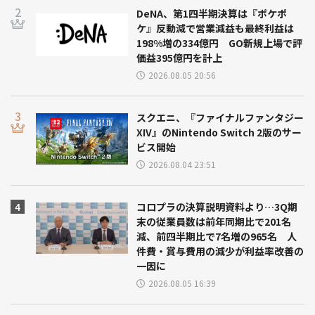
DeNA、第1四半期決算は『ポケポ
ケ』反動減で営業減益も最終利益は
198%増の334億円 GO新規上場で評
価益395億円を計上
2026.08.05 20:56
スクエニ、『ファイナルファンタジー
XIV』のNintendo Switch 2版のサー
ビス開始
2026.08.04 23:51
コロプラの決算説明資料より…3Q期
末の従業員数は前年同期比で201名
減、前四半期比で7名増の965名 人
件費・賞与費用の減少が利益率改善の
一因に
2026.08.05 16:39