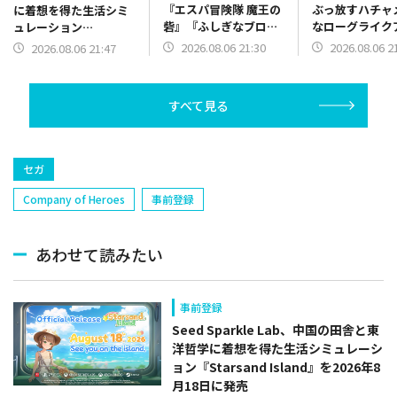
『エスパ冒険隊 魔王の
ぶっ放すハチャ
に着想を得た生活シミ
砦』『ふしぎなブロビ
なローグライク
ュレーション
ー ブロバニアの危機』
ョン『チョコレ
『Starsand Island』
2026.08.06 21:30
2026.08.06 2
2026.08.06 21:47
を「ジャレコレ ファミ
レード』体験版
を2026年8月18日に発
コン編」シリーズとし
ース
売
て発売決定
すべて見る
セガ
Company of Heroes
事前登録
あわせて読みたい
事前登録
Seed Sparkle Lab、中国の田舎と東
洋哲学に着想を得た生活シミュレーシ
ョン『Starsand Island』を2026年8
月18日に発売