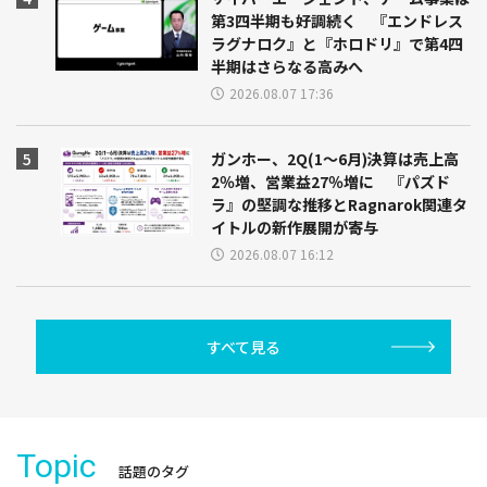
第3四半期も好調続く 『エンドレス
ラグナロク』と『ホロドリ』で第4四
半期はさらなる高みへ
2026.08.07 17:36
ガンホー、2Q(1～6月)決算は売上高
2％増、営業益27％増に 『パズド
ラ』の堅調な推移とRagnarok関連タ
イトルの新作展開が寄与
2026.08.07 16:12
すべて見る
Topic
話題のタグ