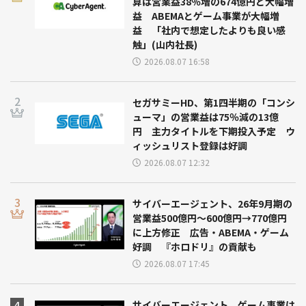
算は営業益38％増の674億円と大幅増
益 ABEMAとゲーム事業が大幅増
益 「社内で想定したよりも良い感
触」(山内社長)
2026.08.07 16:58
セガサミーHD、第1四半期の「コンシ
ューマ」の営業益は75％減の13億
円 主力タイトルを下期投入予定 ウ
ィッシュリスト登録は好調
2026.08.07 12:32
サイバーエージェント、26年9月期の
営業益500億円～600億円→770億円
に上方修正 広告・ABEMA・ゲーム
好調 『ホロドリ』の貢献も
2026.08.07 17:45
サイバーエージェント、ゲーム事業は