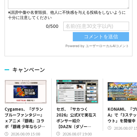
キャンペーン
セガ、『サカつく
KONAMI、『
Cygames、『グラン
2026』公式Xで実在ス
A』で「3ステ
ブルーファンタジー』
ポンサー紹介
ウト」を開催中
ｘアニメ『銀魂』コラ
【DAZN（ダゾー
ボ「銀魂 少年ならジャ
2026.08.07 1
ン）】篇をポスト
ンプの裏表紙までちゃ
2026.08.07 19:00
2026.08.09 15:08