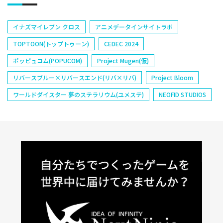
イナズマイレブン クロス
アニメデータインサイトラボ
TOPTOON(トップトゥーン)
CEDEC 2024
ポッピュコム(POPUCOM)
Project Mugen(仮)
リバースブルー×リバースエンド(リバ×リバ)
Project Bloom
ワールドダイスター 夢のステラリウム(ユメステ)
NEOFID STUDIOS