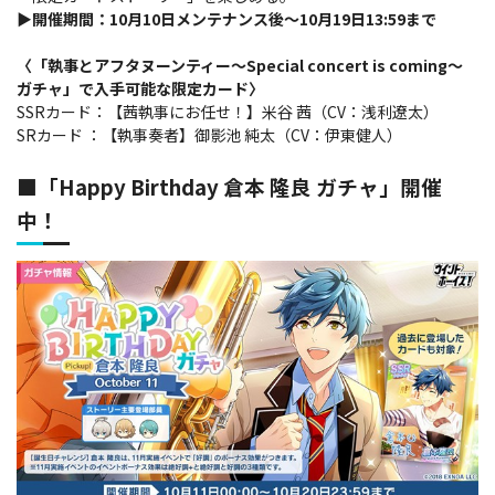
▶開催期間：10月10日メンテナンス後～10月19日13:59まで
〈「執事とアフタヌーンティー～Special concert is coming～
ガチャ」で入手可能な限定カード〉
SSRカード：【茜執事にお任せ！】米谷 茜（CV：浅利遼太）
SRカード ：【執事奏者】御影池 純太（CV：伊東健人）
■「Happy Birthday 倉本 隆良 ガチャ」開催
中！