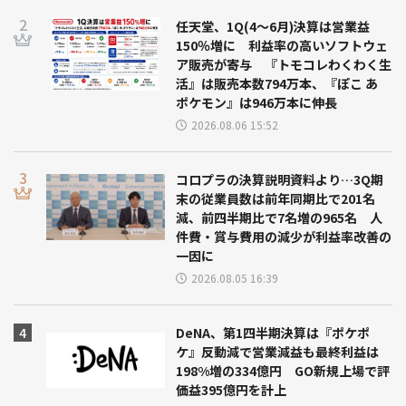
任天堂、1Q(4～6月)決算は営業益
150％増に 利益率の高いソフトウェ
ア販売が寄与 『トモコレわくわく生
活』は販売本数794万本、『ぽこ あ
ポケモン』は946万本に伸長
2026.08.06 15:52
コロプラの決算説明資料より…3Q期
末の従業員数は前年同期比で201名
減、前四半期比で7名増の965名 人
件費・賞与費用の減少が利益率改善の
一因に
2026.08.05 16:39
DeNA、第1四半期決算は『ポケポ
ケ』反動減で営業減益も最終利益は
198%増の334億円 GO新規上場で評
価益395億円を計上