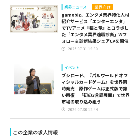
業界向け
業界ニュース
gamebiz、エンタメ業界特化人材
紹介サービス「エンターエンタ」
でTVアニメ『猫と竜』とコラボし
た「エンタメ業界適職診断」Wフ
ォロー＆診断結果シェアCPを開催
2026.07.31 19:30
イベント
ブシロード、『パルワールド オフ
ィシャルカードゲーム』を世界同
時発売 原作ゲームは正式版で勢
い回復 「初の3言語展開」で世界
市場の取り込み狙う
2026.07.30 12:44
この企業の求人情報