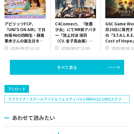
C4Connect、『放置
GSC Game Wo
アピリッツFCP、
少女』にてMR新アバタ
月20日に発売
『UNI'S ON AIR』で日
ー「頂上対決 項羽
の『S.T.A.L.K.E.
向坂46の四期生・藤嶌
（CV. 金子真由美）」
Cost of Hop
果歩さんの誕生日を記
が本日正午より登場
ケーションを紹
念した「誕生日限定バ
2026.08.07 11:00
2026.08.06 2
2026.08.07 11:13
最新映像を公開
ースデーコレクショ
ン」を開催中
すべて見る
ブシロード
ラブライブ！スクールアイドルフェスティバル2 MIRACLE LIVE!(スクフェ
ス2)
あわせて読みたい