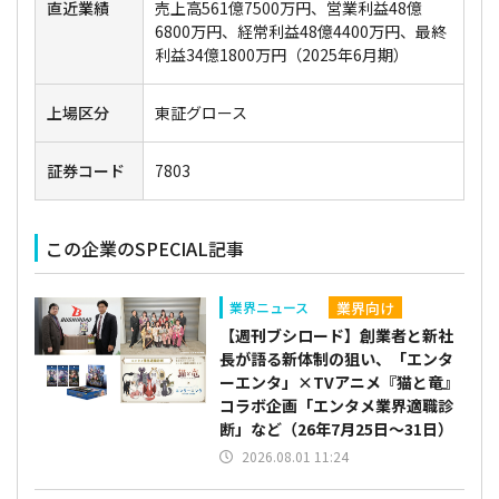
直近業績
売上高561億7500万円、営業利益48億
6800万円、経常利益48億4400万円、最終
利益34億1800万円（2025年6月期）
上場区分
東証グロース
証券コード
7803
この企業のSPECIAL記事
業界向け
業界ニュース
【週刊ブシロード】創業者と新社
長が語る新体制の狙い、「エンタ
ーエンタ」×TVアニメ『猫と竜』
コラボ企画「エンタメ業界適職診
断」など（26年7月25日～31日）
2026.08.01 11:24