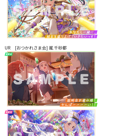
UR [おつかれさま会] 嵐 千砂都