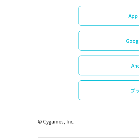
App 
Googl
An
ブ
© Cygames, Inc.