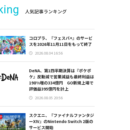
king
人気記事ランキング
コロプラ、『フェスバ+』のサービ
スを2026年11月11日をもって終了
2026.08.04 16:56
DeNA、第1四半期決算は『ポケポ
ケ』反動減で営業減益も最終利益は
198%増の334億円 GO新規上場で
評価益395億円を計上
2026.08.05 20:56
スクエニ、『ファイナルファンタジ
ーXIV』のNintendo Switch 2版の
サービス開始