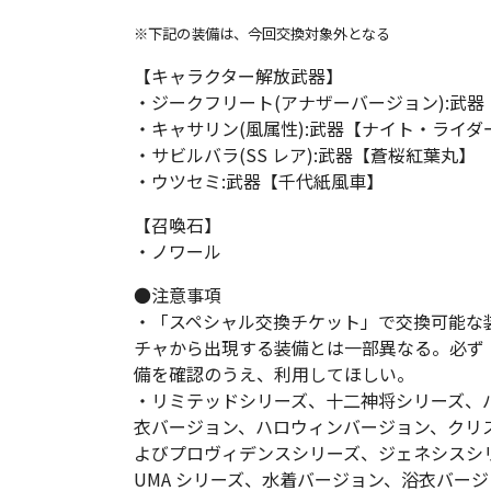
※下記の装備は、今回交換対象外となる
【キャラクター解放武器】
・ジークフリート(アナザーバージョン):武
・キャサリン(風属性):武器【ナイト・ライダ
・サビルバラ(SS レア):武器【蒼桜紅葉丸】
・ウツセミ:武器【千代紙風車】
【召喚石】
・ノワール
●注意事項
・「スペシャル交換チケット」で交換可能な
チャから出現する装備とは一部異なる。必ず
備を確認のうえ、利用してほしい。
・リミテッドシリーズ、十二神将シリーズ、
衣バージョン、ハロウィンバージョン、クリ
よびプロヴィデンスシリーズ、ジェネシスシ
UMA シリーズ、水着バージョン、浴衣バー