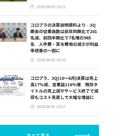
2026.08.04 23:51
コロプラの決算説明資料より…3Q
期末の従業員数は前年同期比で201
名減、前四半期比で7名増の965
名 人件費・賞与費用の減少が利益
率改善の一因に
2026.08.05 16:39
コロプラ、3Q(10～6月)決算は売上
高17％減、営業益116％増 既存タ
イトルの売上減やサービス終了で減
収もコスト見直しで大幅な増益に
2026.08.05 18:07
すべて見る