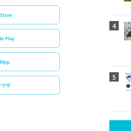
Store
e Play
dApp
ラウザ