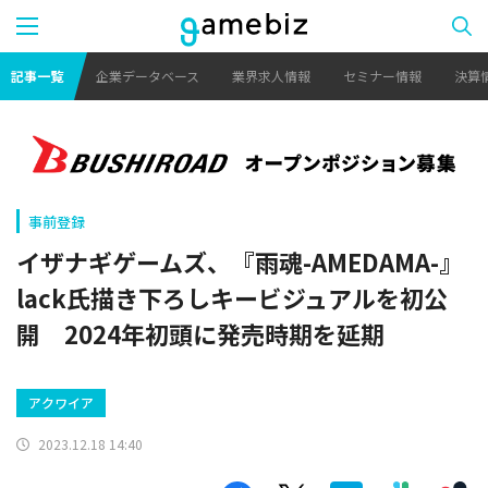
記事一覧
企業データベース
業界求人情報
セミナー情報
決算
事前登録
イザナギゲームズ、『雨魂-AMEDAMA-』
lack氏描き下ろしキービジュアルを初公
開 2024年初頭に発売時期を延期
アクワイア
2023.12.18 14:40