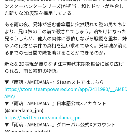
ンスターハンターシリーズ)が担当。和とドットが融合し
た新たな2D表現を採用している。
ある雨の夜、兄妹が営む番傘屋に突然現れた謎の男たちに
より、兄は妹の目の前で殺されてしまう。魂だけになった
兄ゆうしんが、他人の肉体に憑依しながら戦闘を重ね、妹
ゆいの行方と事件の真相を追い求めてゆく。兄は魂が消え
るまでの七日間で妹を助けることができるのか。
新たな2D表現が織りなす江戸時代末期を舞台に繰り広げ
られる、雨と輪廻の物語。
▼『雨魂 - AMEDAMA -』Steamストアはこちら
https://store.steampowered.com/app/2411980/__AMED
AMA/
▼『雨魂 - AMEDAMA -』日本語公式Xアカウント
(@amedama_jpn)
https://twitter.com/amedama_jpn
▼『雨魂 - AMEDAMA -』グローバル公式Xアカウント
(@amedama_global)