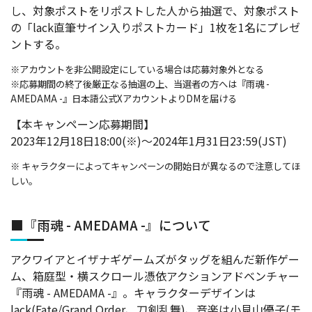
し、対象ポストをリポストした人から抽選で、対象ポスト
の「lack直筆サイン入りポストカード」1枚を1名にプレゼ
ントする。
※アカウントを非公開設定にしている場合は応募対象外となる
※応募期間の終了後厳正なる抽選の上、当選者の方へは『雨魂 -
AMEDAMA -』日本語公式XアカウントよりDMを届ける
【本キャンペーン応募期間】
2023年12月18日18:00(※)～2024年1月31日23:59(JST)
※ キャラクターによってキャンペーンの開始日が異なるので注意してほ
しい。
■『雨魂 - AMEDAMA -』について
アクワイアとイザナギゲームズがタッグを組んだ新作ゲー
ム、箱庭型・横スクロール憑依アクションアドベンチャー
『雨魂 - AMEDAMA -』。キャラクターデザインは
lack(Fate/Grand Order、刀剣乱舞)、音楽は小見山優子(モ