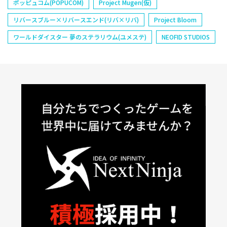
ポッピュコム(POPUCOM)
Project Mugen(仮)
リバースブルー×リバースエンド(リバ×リバ)
Project Bloom
ワールドダイスター 夢のステラリウム(ユメステ)
NEOFID STUDIOS