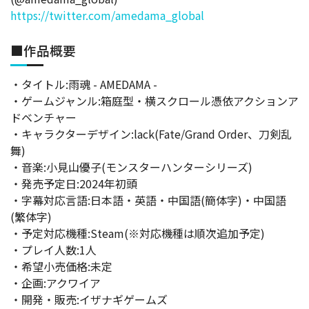
https://twitter.com/amedama_global
■作品概要
・タイトル:雨魂 - AMEDAMA -
・ゲームジャンル:箱庭型・横スクロール憑依アクションア
ドベンチャー
・キャラクターデザイン:lack(Fate/Grand Order、刀剣乱
舞)
・音楽:小見山優子(モンスターハンターシリーズ)
・発売予定日:2024年初頭
・字幕対応言語:日本語・英語・中国語(簡体字)・中国語
(繁体字)
・予定対応機種:Steam(※対応機種は順次追加予定)
・プレイ人数:1人
・希望小売価格:未定
・企画:アクワイア
・開発・販売:イザナギゲームズ