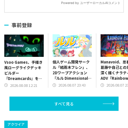
事前登録
個人ゲーム開発サーク
Manavoid、
Vsoo Games、手描き
ル「結雨木フレン」、
葛藤や自己との
風ローグライクデッキ
2Dワープアクション
深く描くナラテ
ビルダー
『ルル Dimensional
ADV『Rainbow B
『Dreamcards』を
Leaper』体験版をリ
The Book of 
Steamにて2026年8月
2026.08.07 23:43
2026.08.07 2
2026.08.08 12:21
リース
を発表
19日に発売
すべて見る
アクワイア