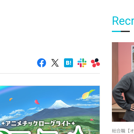
Recr
総合職【