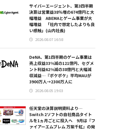
サイバーエージェント、第3四半期
決算は営業益38％増の674億円と大
幅増益 ABEMAとゲーム事業が大
幅増益 「社内で想定したよりも良
い感触」(山内社長)
2026.08.07 16:58
DeNA、第1四半期のゲーム事業は
売上収益33%減の121億円、セグメ
ント利益62%減の38億円と大幅減
収減益…『ポケポケ』平均MAUが
3900万人→2300万人に
2026.08.05 19:03
任天堂の決算説明資料より…
Switch 2ソフトの自社商品タイト
ルを1ヵ月ごとに投入へ 9月は『フ
ァイアーエムブレム 万紫千紅』の発